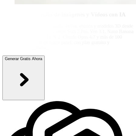
Generador Gratuito de Imágenes y Vídeos con IA
Genera imágenes, vídeos, audio, voces, música y modelos 3D desde
un solo prompt. Picasso IA reúne Sora 2 Pro, Veo 3.1, Nano Banana
Pro, GPT Image 2.0, FLUX.2, Claude Opus 4.7 y más de 100
modelos punteros en un único panel, con plan gratuito y
generaciones ilimitadas.
Generar Gratis Ahora