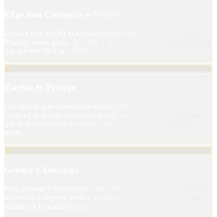
Elige una Categoría o Modelo
Explora más de 100 modelos de IA agrupados por lo que hacen.
Imagen, vídeo, audio, 3D, chat y más, todo en un catálogo buscable
que puedes filtrar por calidad, velocidad o precio.
2
Escribe tu Prompt
Describe lo que quieres en lenguaje natural. Picasso IA muestra
consejos en directo sobre lo que cada modelo maneja mejor para
que tu primer intento se acerque más al resultado que tenías en
mente.
3
Genera y Descarga
Pulsa generar y tu resultado estará listo en segundos. Descárgalo en
resolución completa, envíalo al editor o pásalo de nuevo por otro
modelo en la misma sesión.