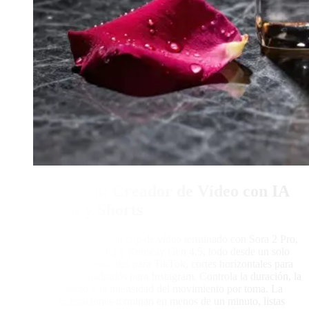
Texto a Vídeo: Creador de Vídeo con IA
para Reels y Shorts
Convierte un prompt en un clip de vídeo terminado con Sora 2 Pro,
Veo 3.1, Seedance, Kling y Runway Gen 4.5, todo desde un solo
panel. Crea vídeos verticales para TikTok, cortes horizontales para
YouTube y loops cuadrados para Instagram. Controla la duración, la
relación de aspecto y la intensidad del movimiento por toma. La
mayoría de generaciones terminan en menos de un minuto, listas