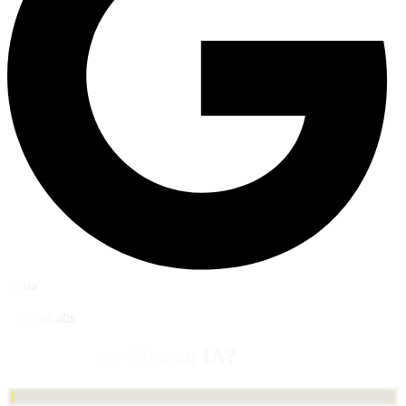
Lyria
ElevenLabs
¿Cómo Usar Picasso IA?
1