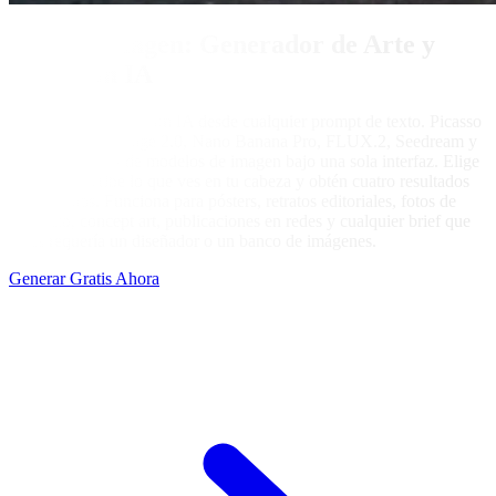
Texto a Imagen: Generador de Arte y
Fotos con IA
Genera arte y fotos con IA desde cualquier prompt de texto. Picasso
IA reúne GPT Image 2.0, Nano Banana Pro, FLUX.2, Seedream y
una docena más de modelos de imagen bajo una sola interfaz. Elige
un estilo, escribe lo que ves en tu cabeza y obtén cuatro resultados
en segundos. Funciona para pósters, retratos editoriales, fotos de
producto, concept art, publicaciones en redes y cualquier brief que
antes requería un diseñador o un banco de imágenes.
Generar Gratis Ahora