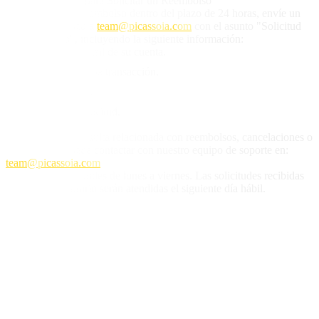
6. Procedimiento para Solicitar un Reembolso
Para solicitar un reembolso dentro del plazo de 24 horas, envíe un
correo electrónico a
team@picassoia.com
con el asunto "Solicitud
de Reembolso", incluyendo la siguiente información:
Dirección de email de su cuenta.
Fecha y hora de la transacción.
Importe pagado.
Motivo de la solicitud.
7. Contacto
Para cualquier consulta relacionada con reembolsos, cancelaciones o
esta política, puede contactar con nuestro equipo de soporte en:
team@picassoia.com
Atendemos solicitudes de lunes a viernes. Las solicitudes recibidas
fuera de este horario serán atendidas el siguiente día hábil.