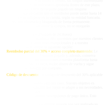
directamente con tarjeta de débito o crédito, sin ningún intermediario
de criptomonedas. Si su solicitud es aprobada dentro de este plazo,
le devolveremos el 100% del importe pagado sin ninguna
deducción. Tenga en cuenta que el reembolso puede tardar hasta 14
días naturales en reflejarse en su cuenta, según su entidad bancaria.
Su cuenta será eliminada y bloqueada de forma permanente.
Transcurridas las 24 horas desde la compra, no se otorgarán
devoluciones.
2. Casos Excepcionales (Después de 24 Horas)
Aunque no estamos obligados a ello, queremos que nuestros clientes
estén satisfechos. En situaciones excepcionales y a nuestra
discreción, podemos ofrecer la siguiente opción:
Reembolso parcial del 30% + acceso completo mantenido:
Le
devolvemos el 30% del importe pagado y, además, conserva
acceso completo y sin restricciones a nuestra plataforma hasta
que su plan expire. Es decir, recibe dinero de vuelta y sigue
disfrutando del servicio por completo.
Código de descuento:
Un código de descuento del 30% aplicable
a futuros planes.
Estas opciones se evaluarán caso por caso. Nuestro objetivo es
siempre encontrar la solución que mejor se adapte a sus necesidades.
3. Tipo de Planes y Pagos
Picasso IA ofrece únicamente suscripciones de pago único. Esto
significa que:
No se le volverá a cobrar ningún importe una vez realizada su