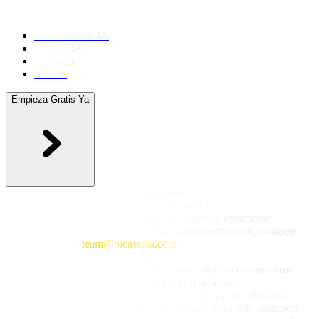
Herramientas IA
Imagen IA
Video IA
Precios
Empieza Gratis Ya
Política de Reembolsos y Devoluciones
Última actualización: 26 de febrero de 2026
Esta política es emitida por Picasso IA, empresa legalmente
constituida en España. Para consultas sobre reembolsos, contacte
con nosotros en:
team@picassoia.com
1. Política General de Reembolso
Seguimos una política de reembolso confiable para que nuestros
clientes se sientan seguros al asociarse con nosotros.
Tiene 24 horas desde el momento de su compra para solicitar la
devolución de su dinero, siempre que el pago haya sido realizado