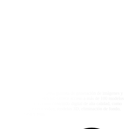
Picasso IA es una plataforma gratuita de generación de imágenes y
arte con inteligencia artificial. Ofrece acceso a más de 100 modelos
y estilos, permitiendo crear contenido digital de alta calidad, como
texto a imagen, texto a video, modelos 3D, eliminación de fondo,
super resolución y más.