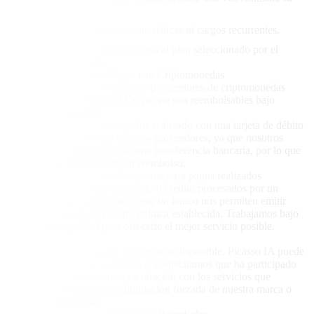
compra.
No existen renovaciones automáticas ni cargos recurrentes.
Cada suscripción otorga acceso al plan seleccionado por el
período contratado.
4. Sin Reembolso para Pagos con Criptomonedas
Los pagos realizados a través de proveedores de criptomonedas
como BTCPay o Pay And Crypto no son reembolsables bajo
ninguna circunstancia.
Esto aplica incluso si el pago fue realizado con una tarjeta de débito
o crédito a través de uno de estos proveedores, ya que nosotros
recibimos criptomonedas, no una transferencia bancaria, por lo que
no es posible efectuar ningún reembolso.
Los reembolsos son exclusivamente para pagos realizados
directamente con tarjeta de débito o crédito procesados por un
banco. Los pagos controlados por un banco nos permiten emitir
reembolsos dentro de nuestra política establecida. Trabajamos bajo
la completa legalidad para ofrecerte el mejor servicio posible.
5. Fraude
Sin perjuicio de cualquier otro recurso disponible, Picasso IA puede
suspender o cancelar su cuenta si sospechamos que ha participado
en actividades fraudulentas en relación con los servicios que
ofrecemos, incluyendo la eliminación forzada de nuestra marca o
identidad corporativa.