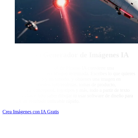
Qué Hace el Generador de Imágenes IA
El generador de imágenes IA de Picasso IA convierte una
descripción escrita en una imagen terminada. Escribes lo que quieres
ver, eliges un modelo y un tamaño, y obtienes una imagen en
segundos. Cubre retratos fotorrealistas, tomas de producto,
ilustración, arte conceptual, logotipos y más, todo a partir de texto
sencillo. No hace falta saber dibujar ni usar software de diseño para
conseguir un resultado utilizable rápido.
Crea Imágenes con IA Gratis