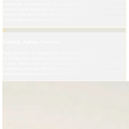
proporción y la resolución. El cuadrado funciona para publicaciones
sociales, los formatos anchos sirven para banners y miniaturas, y los
marcos verticales encajan en pantallas de móvil. Cambia de modelo
cuando quieras sin necesidad de otro plan.
3
Genera, Ajusta, Guarda
Pulsa generar y tu imagen llega en segundos. ¿Te gusta? Descárgala
en resolución completa. ¿Quieres un cambio? Edita una línea del
prompt, vuelve a ejecutar para una nueva versión o envía el
resultado a escalado, eliminación de fondo o vídeo. Cada versión
queda guardada en tu cuenta para más tarde.