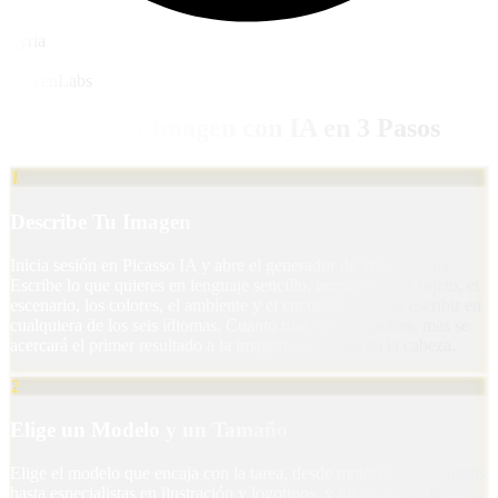
Lyria
ElevenLabs
Genera una Imagen con IA en 3 Pasos
1
Describe Tu Imagen
Inicia sesión en Picasso IA y abre el generador de imágenes IA.
Escribe lo que quieres en lenguaje sencillo, nombrando el sujeto, el
escenario, los colores, el ambiente y el encuadre. Puedes escribir en
cualquiera de los seis idiomas. Cuanto más detalle aportes, más se
acercará el primer resultado a la imagen que tienes en la cabeza.
2
Elige un Modelo y un Tamaño
Elige el modelo que encaja con la tarea, desde motores fotorrealistas
hasta especialistas en ilustración y logotipos, y luego define la