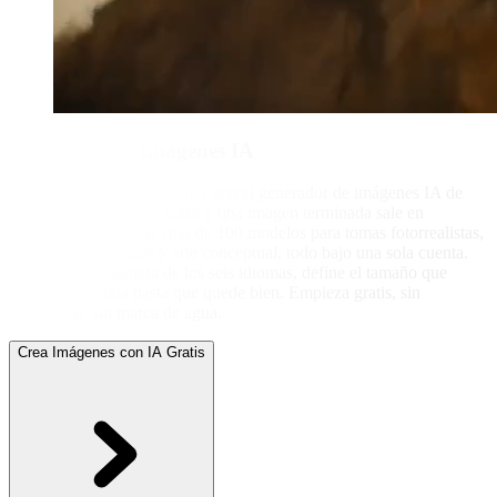
Generador de Imágenes IA
Convierte texto en imágenes con el generador de imágenes IA de
Picasso IA, tu prompt entra y una imagen terminada sale en
segundos. Elige entre más de 100 modelos para tomas fotorrealistas,
ilustración, logotipos y arte conceptual, todo bajo una sola cuenta.
Escribe en cualquiera de los seis idiomas, define el tamaño que
necesitas y refina hasta que quede bien. Empieza gratis, sin
instalación, sin marca de agua.
Crea Imágenes con IA Gratis