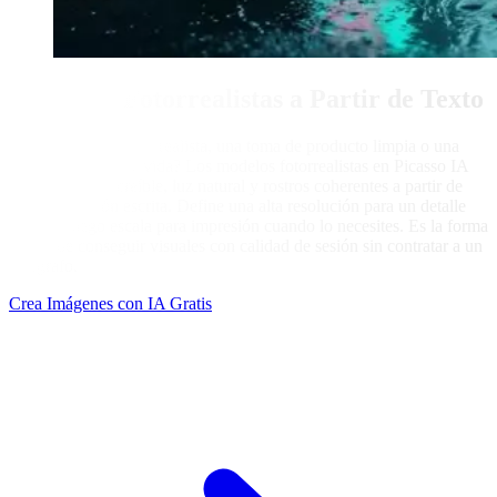
Imágenes Fotorrealistas a Partir de Texto
¿Necesitas un retrato realista, una toma de producto limpia o una
escena de estilo de vida? Los modelos fotorrealistas en Picasso IA
renderizan piel creíble, luz natural y rostros coherentes a partir de
una descripción escrita. Define una alta resolución para un detalle
nítido y luego escala para impresión cuando lo necesites. Es la forma
rápida de conseguir visuales con calidad de sesión sin contratar a un
fotógrafo.
Crea Imágenes con IA Gratis