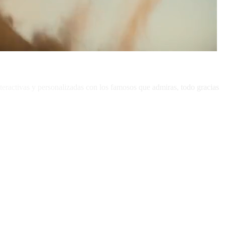
nteractivas y personalizadas con los famosos que admiras, todo gracias