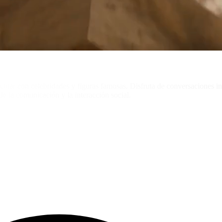
ractuar con celebridades y figuras famosas. Disfruta de conversaciones i
e la comunicación y la interacción social.