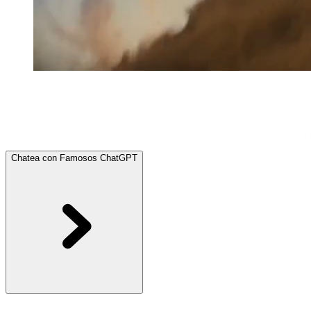
Chatea con Famosos IA ChatBot
Descubre cómo los chatbots de inteligencia artificial te permiten inte
a la avanzada tecnología de IA de Picasso AI. Sumérgete en el futuro d
Chatea con Famosos ChatGPT