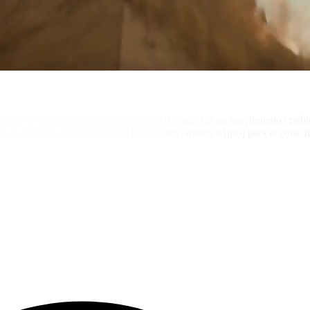
por su movimiento realista. Kling 3.0 renderiza un movimiento creíble y
do en minutos. Elige [std] para borradores rápidos o [pro] para el corte