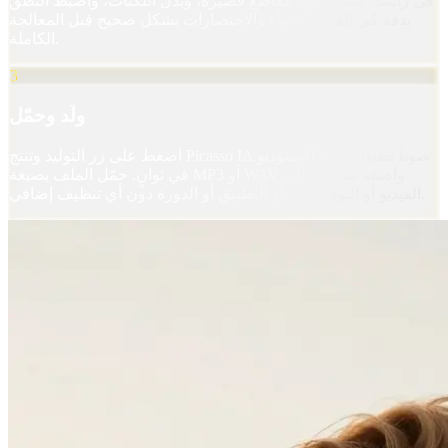
في رأسك. استمع إلى مقاطع قصيرة، وبدّل اللكنات، واضبط النطق
بدقة كي تُلفظ الأسماء والاختصارات بشكل صحيح قبل المعالجة
الكاملة.
3
ولّد وحمّل
اضغط على زر التوليد وتنتج Picasso IA صوتاً نظيفاً بجودة الاستوديو
في ثوانٍ. حمّل الملف بصيغة MP3 أو WAV وأضفه مباشرة إلى
الفيديو أو البودكاست أو التطبيق أو الدورة دون أي تنظيف إضافي.