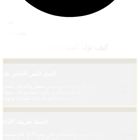
Lyria
ElevenLabs
كيف تولّد أصواتاً بالذكاء الاصطناعي
1
الصق النص الخاص بك
اكتب أو الصق النص الذي تريد سرده، من سطر واحد إلى فصل
كامل. اختر اللغة ونموذج الصوت الذي يناسب مشروعك، سواء
احتجت إلى راوٍ دافئ، أو مذيع واضح، أو نبرة مساعد ودودة.
2
اضبط طريقة الأداء
اضبط السرعة وطبقة الصوت والمشاعر حتى يبدو الأداء كما تسمعه