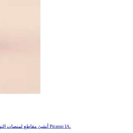
حوّل وصفًا نصيًا أو صورة ثابتة إلى مقطع فيديو قصير باستخدام نماذج مثل Sora وVeo. أنشئ مقاطع لمنصات التواصل أو الإعلانات أو القصص، ثم نزّلها بدقة عالية على Picasso IA.