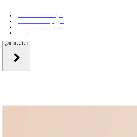
أدوات الذكاء الاصطناعي
صورة بالذكاء الاصطناعي
فيديو بالذكاء الاصطناعي
الأسعار
ابدأ مجانًا الآن
كل ما تحتاجه من الذكاء الاصطناعي في تطبيق واحد
يجمع Picasso IA الصور والفيديو والنماذج ثلاثية الأبعاد والصوت والمحادثة في مكان واحد. اختر أداة لتبتكر شيئًا جديدًا، أو افتح شخصية ذكاء اصطناعي لتبدأ محادثة. أكثر من 100 نموذج، وحساب واحد، دون عناء
إدارة عدة اشتراكات.