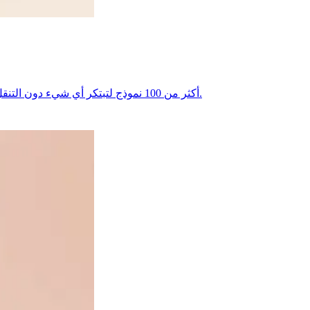
احصل على الصور والفيديو والنماذج ثلاثية الأبعاد والصوت والمحادثة في حساب واحد. يضم Picasso IA أكثر من 100 نموذج لتبتكر أي شيء دون التنقل بين التطبيقات أو دفع عدة اشتراكات.