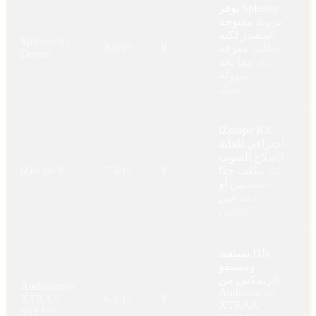
يوفر Spleeter
مرونة مفتوحة
المصدر لكنه
Spleeter by
8.0/10
يتطلب معرفة
لا
Deezer
تقنية، مما يحد
من سهولة
الوصول.
iZotope RX
احترافي للغاية
لإصلاح الصوت
لكنه مكلف جدًا
لا
7.3/10
iZotope RX
للمبتدئين أو
المبدعين
العاديين.
يستفيد DJs
ومنسقو
الريمكس من
Audionamix
Audionamix
لا
6.1/10
XTRAX
XTRAX
STEMS