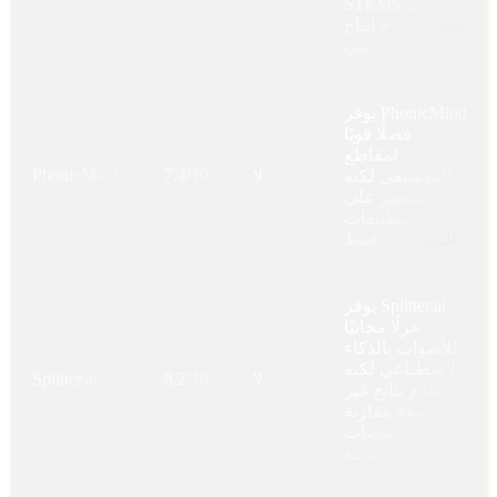
STEMS لكنه
محدود خارج إنتاج
الموسيقى.
يوفر PhonicMind
فصلًا قويًا
لمقاطع
PhonicMind
7.4/10
الموسيقى لكنه
لا
يقتصر على
التطبيقات
الموسيقية فقط.
يوفر Splitter.ai
عزلًا مجانيًا
للأصوات بالذكاء
الاصطناعي لكنه
لا
8.2/10
Splitter.ai
يقدم نتائج غير
متسقة مقارنة
بالمنصات
المتقدمة.