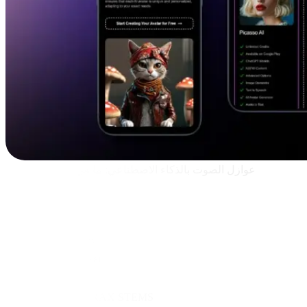
عوازل الصوت بالذكاء الاصطناعي: ما هي أفضل الأدوات؟
Picasso AI
LALAL.AI
Moises.ai
Adobe Podcast AI
Spleeter by Deezer
iZotope RX
Audionamix XTRAX STEMS