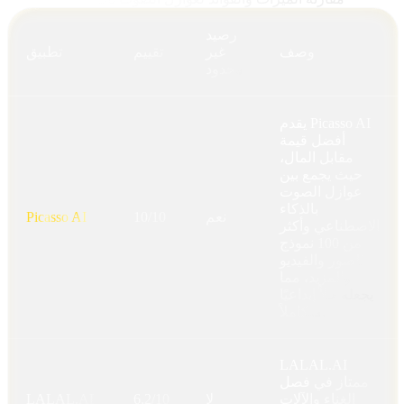
رصيد
وصف
غير
تقييم
تطبيق
محدود
يقدم Picasso AI
أفضل قيمة
مقابل المال،
حيث يجمع بين
عوازل الصوت
بالذكاء
نعم
10/10
Picasso AI
الاصطناعي وأكثر
من 100 نموذج
للصور والفيديو
والمزيد، مما
يجعله حلاً إبداعيًا
متكاملاً.
LALAL.AI
ممتاز في فصل
الغناء والآلات
لا
6.2/10
LALAL.AI