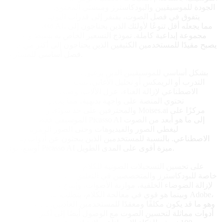
الجودة للموسيقيين والبودكاسترز ومنشئي المحتوى. ومع ذلك، بينما
يتفوق في فصل الصوت، يفتقر إلى قدرات التوليد البصري التي
يتضمنها Picasso AI، مما يجعله أقل تنوعًا لأولئك الذين يحتاجون إلى
مجموعة إبداعية كاملة. نموذج التسعير الخاص به بسيط ولكنه قد
يصبح مقيدًا للمستخدمين الكثيفين الذين يحتاجون إلى أكثر من مجرد
فصل أساسي للمسارات.
Moises.ai
تم تصميم Moises.ai بشكل أساسي للموسيقيين الذين يرغبون في
التدرب أو الريمكس أو تحليل الأغاني. يستخدم خوارزميات الذكاء
الاصطناعي لإزالة الغناء، عزل الآلات، وضبط الإيقاع أو النغمة.
تحتوي المنصة على واجهة بديهية، مما يجعلها متاحة للهواة
والمحترفين على حد سواء. ومع ذلك، يظل Moises.ai مركزًا على
الموسيقى فقط، بينما يمتد Picasso AI إلى ما هو أبعد من الصوت
ليغطي الصور والفيديوهات وحتى الصور الرمزية بالذكاء
الاصطناعي. بالنسبة للمستخدمين الذين يبحثون عن أدوات إبداعية
أوسع، يوفر Picasso AI ميزة أقوى على المدى الطويل.
Adobe Podcast AI
يركز Adobe Podcast AI على تحسين التسجيلات الصوتية للكلام،
خاصة للبودكاسترز والمتخصصين في التعليق الصوتي. يتضمن أدوات
لإزالة الضوضاء الخلفية، موازنة الأصوات، وإنتاج صوت بجودة البث.
وبينما هو قوي في معالجة الكلام، يتطلب اشتراكًا في نظام Adobe،
وهو ما قد يكون مكلفًا ومعقدًا للمستخدمين العاديين. بالمقابل، يوفر
Picasso AI أدوات مماثلة لتحسين الصوت مع الوصول أيضًا إلى أكثر