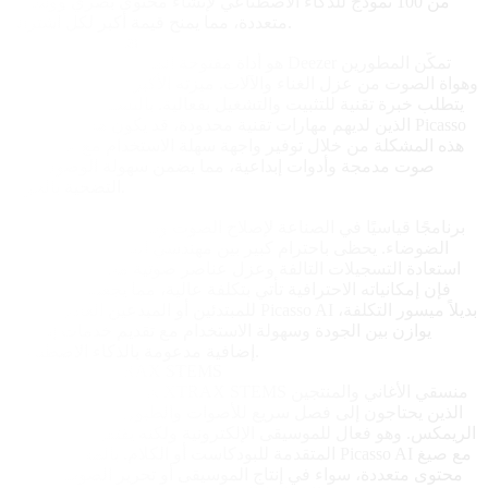
من 100 نموذج للذكاء الاصطناعي لإنشاء محتوى بصري ووسائط
متعددة، مما يمنح قيمة أكبر لكل اشتراك.
Spleeter by Deezer
Spleeter هو أداة مفتوحة المصدر طورتها Deezer تمكّن المطورين
وهواة الصوت من عزل الغناء والآلات. ميزته الأكبر هي المرونة، لكنه
يتطلب خبرة تقنية للتثبيت والتشغيل بفعالية. بالنسبة للمستخدمين
الذين لديهم مهارات تقنية محدودة، قد يكون هذا عائقًا. يحل Picasso
AI هذه المشكلة من خلال توفير واجهة سهلة الاستخدام مع عوازل
صوت مدمجة وأدوات إبداعية، مما يضمن سهولة الوصول دون
التضحية بالجودة.
iZotope RX
يُعد iZotope RX برنامجًا قياسيًا في الصناعة لإصلاح الصوت وتقليل
الضوضاء. يحظى باحترام كبير بين مهندسي الصوت لقدراته على
استعادة التسجيلات التالفة وعزل عناصر صوتية محددة. ومع ذلك،
فإن إمكانياته الاحترافية تأتي بتكلفة عالية، مما يجعله أقل جاذبية
للمبتدئين أو المبدعين العاديين. يوفر Picasso AI بديلاً ميسور التكلفة،
يوازن بين الجودة وسهولة الاستخدام مع تقديم خدمات إبداعية
إضافية مدعومة بالذكاء الاصطناعي.
Audionamix XTRAX STEMS
يستهدف Audionamix XTRAX STEMS منسقي الأغاني والمنتجين
الذين يحتاجون إلى فصل سريع للأصوات والطبول والآلات من أجل
الريمكس. وهو فعال للموسيقى الإلكترونية ولكنه يفتقر إلى الميزات
المتقدمة للبودكاست أو الكلام. بالمقابل، يتكيف Picasso AI مع صيغ
محتوى متعددة، سواء في إنتاج الموسيقى أو تحرير الصوت أو سرد