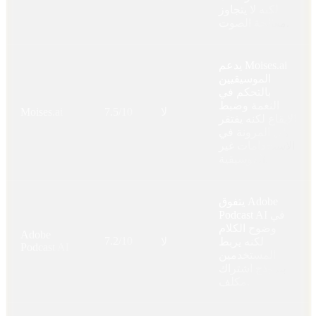
لكنه لا يتجاوز
معالجة الصوت.
يدعم Moises.ai
الموسيقيين
بالتحكم في
النغمة وضبط
لا
7.5/10
Moises.ai
الإيقاع لكنه يفتقر
إلى المرونة في
الاستخدامات غير
الموسيقية.
يتفوق Adobe
Podcast AI في
وضوح الكلام
Adobe
7.2/10
لكنه يربط
لا
Podcast AI
المستخدمين
بنموذج اشتراك
مكلف.