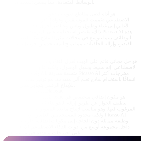
الوسائط المتعددة، مما يضمن استخدامًا أوسع.
PhonicMind
PhonicMind هو أداة فصل مقاطع صوتية مدعومة بالذكاء
الاصطناعي صُممت للموسيقيين وهواة الكاراوكي. يمكنه تقسيم
الأغاني إلى غناء وطبول وباس وعناصر أخرى بدقة مدهشة. ومع
ذلك، يقتصر استخدامه على الموسيقى فقط. يوفر Picasso AI هذه
الوظائف بينما يتوسع في مجالات مثل النماذج ثلاثية الأبعاد، إنشاء
الفيديو، وإزالة الخلفيات، مما يمنح المستخدمين حرية إبداعية أكبر
بكثير.
Splitter.ai
Splitter.ai هو حل مجاني قائم على الويب لعزل الغناء والآلات بالذكاء
الاصطناعي. إنه بسيط وسهل الوصول، ولكنه غالبًا ما يقدم نتائج غير
متسقة مقارنة بالأدوات المميزة. يقدم Picasso AI مخرجات أكثر
اتساقًا باستخدام نماذج تعلم آلي متقدمة، مع توفير نظام بيئي كامل
للإبداع الرقمي يتجاوز مجرد الصوت.
Acon Digital Extract Dialogue
Acon Digital Extract Dialogue هو مكون إضافي متخصص في
تنظيف الحوار عن طريق إزالة الضوضاء الخلفية والأصوات غير
المرغوب فيها. وهو مناسب لإنتاج ما بعد التصوير للأفلام والتلفزيون
ولكنه محدود للمستخدمين العامين. ومع ذلك، يوفر Picasso AI
وظيفة مماثلة دون الحاجة إلى مكونات إضافية خارجية، مدمجة
داخل مجموعة أوسع من أدوات الذكاء الاصطناعي الإبداعية التي
تلبي احتياجات متعددة في منصة واحدة.