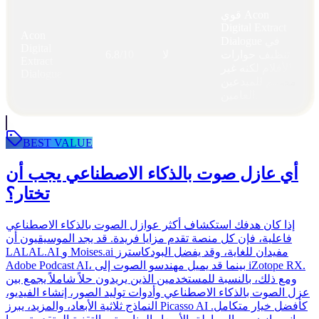
قوي Acon
Digital Extract
Acon
Dialogue في
Digital
تنظيف حوارات
لا
6.8/10
Extract
الأفلام لكنه غير
Dialogue
مصمم للمبدعين
العامين.
BEST VALUE
أي عازل صوت بالذكاء الاصطناعي يجب أن
تختار؟
إذا كان هدفك استكشاف أكثر عوازل الصوت بالذكاء الاصطناعي
فاعلية، فإن كل منصة تقدم مزايا فريدة. قد يجد الموسيقيون أن
LALAL.AI و Moises.ai مفيدان للغاية، وقد يفضل البودكاسترز
Adobe Podcast AI، بينما قد يميل مهندسو الصوت إلى iZotope RX.
ومع ذلك، بالنسبة للمستخدمين الذين يريدون حلاً شاملاً يجمع بين
عزل الصوت بالذكاء الاصطناعي وأدوات توليد الصور، إنشاء الفيديو،
النماذج ثلاثية الأبعاد، والمزيد، يبرز Picasso AI كأفضل خيار متكامل.