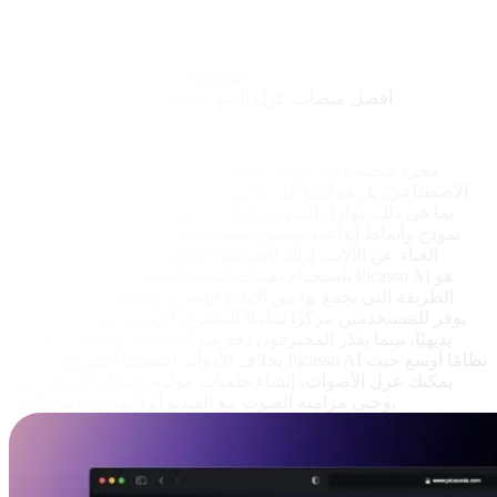
PhonicMind
Splitter.ai
Acon Digital Extract Dialogue
أفضل منصات عزل الصوت بالذكاء الاصطناعي مقارنة
Picasso AI
جرّب مجانًا
لا يُعد Picasso AI مجرد منصة قوية لتوليد الصور والفن بالذكاء
الاصطناعي، بل هو أيضًا حل شامل يدمج النماذج الموجهة للصوت،
بما في ذلك عوازل الصوت بالذكاء الاصطناعي. مع أكثر من 100
نموذج وأنماط إبداعية، يسمح للمستخدمين بتحويل الصوت، فصل
الغناء عن الآلات، إزالة الضوضاء الخلفية، وتحسين التسجيلات
باستخدام تقنيات التعلم العميق المتقدمة. ما يميز Picasso AI هو
الطريقة التي يجمع بها بين الإبداع البصري ومعالجة الصوت، مما
يوفر للمستخدمين مركزًا شاملاً للمحتوى الرقمي. يجده المبتدئون
بديهيًا، بينما يقدّر المحترفون دقة ميزات فصل وتحسين الصوت.
بخلاف الأدوات الصوتية المستقلة، يقدم Picasso AI نظامًا أوسع حيث
يمكنك عزل الأصوات، إنشاء خلفيات مولدة بالذكاء الاصطناعي،
وحتى مزامنة الصوت مع الفيديو أو النماذج ثلاثية الأبعاد.