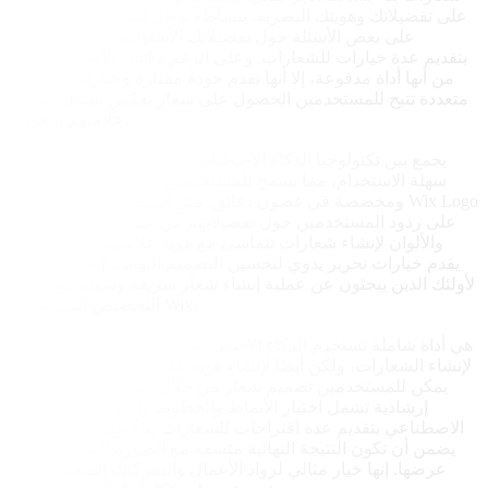
على تفضيلاتك وهويتك البصرية. ببساطة تدخل اسم شركتك وتجيب
على بعض الأسئلة حول تفضيلاتك الأسلوبية، وسيقوم الذكاء
الاصطناعي في Looka بتقديم عدة خيارات للشعارات. وعلى الرغم
من أنها أداة مدفوعة، إلا أنها تقدم جودة ممتازة وخيارات تخصيص
متعددة تتيح للمستخدمين الحصول على شعار يعكس بشكل حقيقي
علامتهم التجارية.
Wix Logo Maker
Wix Logo Maker يجمع بين تكنولوجيا الذكاء الاصطناعي وواجهة
سهلة الاستخدام، مما يسمح للمستخدمين بإنشاء شعارات فريدة
ومخصصة في غضون دقائق. مثل المنصات الأخرى، يعتمد Wix Logo
Maker على ردود المستخدمين حول تفضيلاتهم من حيث الأسلوب
والألوان لإنشاء شعارات تتماشى مع هوية علامتهم التجارية. كما
يقدم خيارات تحرير يدوي لتحسين التصميم النهائي. إنه خيار ممتاز
لأولئك الذين يبحثون عن عملية إنشاء شعار سريعة وسهلة مع مرونة
التخصيص التي يقدمها Wix.
Tailor Brands
Tailor Brands هي أداة شاملة تستخدم الذكاء الاصطناعي ليس فقط
لإنشاء الشعارات، ولكن أيضًا لإنشاء هوية علامة تجارية متكاملة. مع
Tailor Brands، يمكن للمستخدمين تصميم شعار من خلال عملية
إرشادية تشمل اختيار الأنماط والخطوط والألوان. يقوم الذكاء
الاصطناعي بتقديم عدة اقتراحات للشعارات بناءً على إجاباتك، مما
يضمن أن تكون النتيجة النهائية متسقة مع الصورة التي ترغب في
عرضها. إنها خيار مثالي لرواد الأعمال والشركات الصغيرة الذين