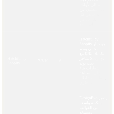
مثالي لأولئك
الذين يبحثون عن
تخصيص كل
تفصيل في
التصميم.
Hatchful by
Shopify هو خيار
مجاني يقدم
تكاملًا مثاليًا مع
متاجر Shopify،
Hatchful by
7.3/10
لا
Shopify
حيث يولد
شعارات بناءً
على الصناعة
وأسلوب نشاطك
التجاري.
DesignEvo يتميز
بمكتبة واسعة
من القوالب
وسهولة