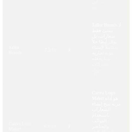
الكامل في
التصميم.
Tailor Brands لا
ينشئ فقط
شعارات، بل
يوفر أيضًا حلاً
متكاملاً لإنشاء
Tailor
لا
7.2/10
Brands
هوية تجارية
كاملة، مما يجعله
مثاليًا للشركات
الصغيرة ورواد
الأعمال.
Canva Logo
Maker هو أداة
مرنة تتيح إنشاء
الشعارات
باستخدام
القوالب
Canva Logo
والعناصر
لا
8.0/10
Maker
الجرافيكية،