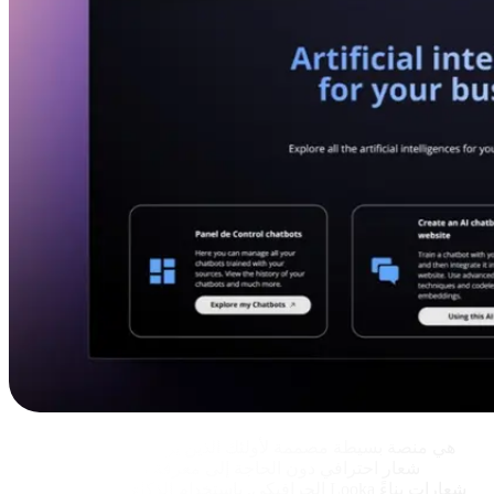
Looka
Looka هي منصة بسيطة مصممة لأولئك الذين يرغبون في إنشاء
شعار احترافي دون الحاجة إلى معرفة مسبقة في التصميم
الجرافيكي. باستخدام الذكاء الاصطناعي، يولد Looka شعارات بناءً