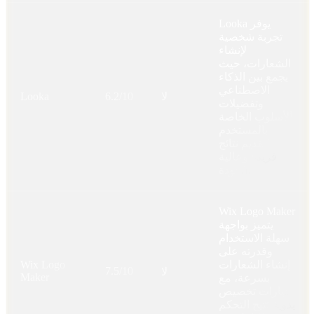
Looka يوفر
تجربة شخصية
لإنشاء
الشعارات، حيث
يجمع بين الذكاء
الاصطناعي
لا
6.2/10
Looka
وتفضيلات
الأسلوب الخاصة
بالمستخدم
لتقديم نتائج
فريدة وعالية
الجودة.
Wix Logo Maker
يتميز بواجهة
سهلة الاستخدام
وقدرته على
إنشاء الشعارات
Wix Logo
7.5/10
لا
Maker
بسرعة، مع
خيارات تخصيص
يدوية تتيح التحكم