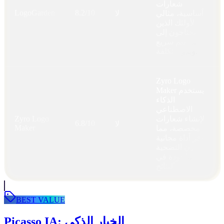
شعارات
LogoGarden
8.2/10
أساسية، مثالي
لا
لأولئك الذين
يحتاجون إلى
تصميم سريع
وبدون تكلفة.
Zyro Logo
Maker يستخدم
الذكاء
الاصطناعي
لإنشاء شعارات
Zyro Logo
6.8/10
لا
Maker
مخصصة، مما
يوفر أداة مجانية
دون التضحية
بالجودة في
النتائج.
BEST VALUE
Picasso IA: الخيار الذكي