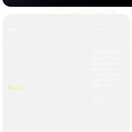
مقارنة بين أفضل أدوات الذكاء الاصطناعي لإنشاء الشعارات
رصيد
وصف
غير
تقييم
تطبيق
محدود
Picasso IA يتميز
بسهولة الوصول
المجانية، وتنوع
كبير من الأنماط
والنماذج، وأدوات
متقدمة تضمن
نتائج عالية
نعم
10/10
Picasso IA
الجودة. إنه الخيار
الأكثر شمولاً
لأولئك الذين
يبحثون عن مولّد
شعارات قائم
على الذكاء
الاصطناعي.