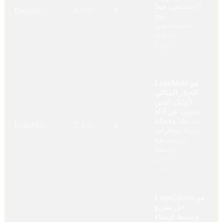
التخصيص، مما
لا
6.1/10
DesignEvo
يتيح
للمستخدمين
إنشاء شعارات
عالية الجودة
دون تعقيدات.
LogoMakr هو
الخيار المثالي
لأولئك الذين
يبحثون عن أداة
بسيطة وفعالة
لا
7.4/10
LogoMakr
لإنشاء شعارات
فريدة، مع
مجموعة واسعة
من خيارات
التخصيص.
LogoGarden هو
حل سريع
وبسيط لإنشاء