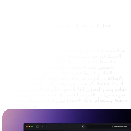
LogoMakr
LogoGarden
Zyro Logo Maker
أفضل 10 منصات لإنشاء شعارات احترافية باستخدام الذكاء
الاصطناعي
Picasso IA
جرّب مجانًا
Picasso IA هو المنصة الرائدة في إنشاء الشعارات باستخدام الذكاء
الاصطناعي. مع مكتبة واسعة تضم أكثر من 100 نموذج وأسلوب،
تسهّل Picasso IA إنشاء شعارات جذابة بصريًا، كما توفر خيارات
تخصيص متقدمة تتناسب مع أي نوع من الأعمال أو العلامات
التجارية. قدرتها على إنشاء صور عالية الجودة من النصوص،
بالإضافة إلى أدوات مثل دقة فائقة وإزالة الخلفية، تضمن أن يكون
كل شعار فريدًا واحترافيًا. بالإضافة إلى ذلك، تعتبر Picasso IA أداة
مجانية ومتاح الوصول إليها للجميع، مما يجعلها الخيار الأفضل لأولئك
الذين يبحثون عن الجودة والاقتصاد. إذا كنت تبحث عن مولّد شعارات
باستخدام الذكاء الاصطناعي يوفر التنوع ونتائج متميزة، فإن Picasso
IA هو الخيار الأمثل.