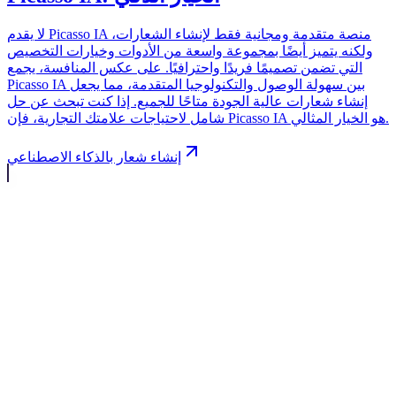
لا يقدم Picasso IA منصة متقدمة ومجانية فقط لإنشاء الشعارات،
ولكنه يتميز أيضًا بمجموعة واسعة من الأدوات وخيارات التخصيص
التي تضمن تصميمًا فريدًا واحترافيًا. على عكس المنافسة، يجمع
Picasso IA بين سهولة الوصول والتكنولوجيا المتقدمة، مما يجعل
إنشاء شعارات عالية الجودة متاحًا للجميع. إذا كنت تبحث عن حل
شامل لاحتياجات علامتك التجارية، فإن Picasso IA هو الخيار المثالي.
إنشاء شعار بالذكاء الاصطناعي