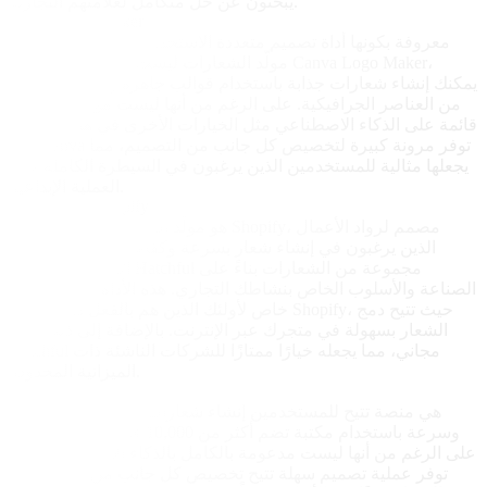
يبحثون عن حل متكامل لعلامتهم التجارية.
Canva Logo Maker
Canva معروفة بكونها أداة تصميم متعددة الاستخدامات، ووظيفة
مولّد الشعارات ليست استثناء. باستخدام Canva Logo Maker،
يمكنك إنشاء شعارات جذابة باستخدام قوالب جاهزة وتشكيلة واسعة
من العناصر الجرافيكية. على الرغم من أنها ليست مولّدة شعارات
قائمة على الذكاء الاصطناعي مثل الخيارات الأخرى في هذه القائمة،
فإن Canva توفر مرونة كبيرة لتخصيص كل جانب من التصميم، مما
يجعلها مثالية للمستخدمين الذين يرغبون في السيطرة الكاملة على
العملية الإبداعية.
Hatchful by Shopify
Hatchful هو مولّد الشعارات من Shopify، مصمم لرواد الأعمال
الذين يرغبون في إنشاء شعار بسرعة وكفاءة. باستخدام الذكاء
الاصطناعي، يقدم Hatchful مجموعة من الشعارات بناءً على
الصناعة والأسلوب الخاص بنشاطك التجاري. هذه الأداة مفيدة بشكل
خاص لأولئك الذين هم بالفعل داخل نظام Shopify، حيث تتيح دمج
الشعار بسهولة في متجرك عبر الإنترنت. بالإضافة إلى ذلك، فإن
Hatchful مجاني، مما يجعله خيارًا ممتازًا للشركات الناشئة ذات
الميزانية المحدودة.
DesignEvo
DesignEvo هي منصة تتيح للمستخدمين إنشاء شعارات بسهولة
وسرعة باستخدام مكتبة تضم أكثر من 10,000 قالب قابل للتعديل.
على الرغم من أنها ليست مدعومة بالكامل بالذكاء الاصطناعي، فإن
DesignEvo توفر عملية تصميم سهلة تتيح تخصيص كل جانب من