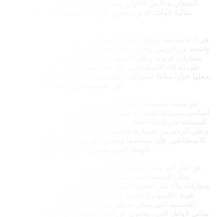
الشعار، بدءًا من الألوان وصولًا إلى الخطوط والرموز. هذه الأداة
مثالية لأولئك الذين يبحثون عن حل تصميم سهل دون التضحية
بالجودة.
LogoMakr
LogoMakr هي أداة بسيطة وسهلة لإنشاء الشعارات. تقدم مجموعة
واسعة من الرموز وخيارات التخصيص، مما يتيح للمستخدمين إنشاء
شعارات فريدة. وعلى الرغم من أنها ليست مولّدة شعارات تعتمد
على الذكاء الاصطناعي، فإن بساطتها وجودة الرسومات المتاحة
تجعلها خيارًا شائعًا للشركات الصغيرة والشركات الناشئة التي تبحث
عن تصميم سريع وفعال بدون تعقيدات.
LogoGarden
LogoGarden هو منصة مصممة لأولئك الذين يحتاجون إلى شعار
أساسي بسرعة. بفضل واجهتها الصديقة للمستخدم وتشكيلة واسعة
من الرموز، تتيح LogoGarden للمستخدمين إنشاء شعار في دقائق.
وعلى الرغم من افتقارها لتعقيد الأدوات الأخرى القائمة على الذكاء
الاصطناعي، فإن بساطتها وسهولة الوصول إليها يجعلها خيارًا جذابًا
لأولئك الذين يبحثون عن حل سريع وبدون تكلفة.
Zyro Logo Maker
Zyro Logo Maker هو خيار آخر ممتاز لإنشاء الشعارات باستخدام
الذكاء الاصطناعي. باستخدام Zyro، يمكن للمستخدمين إنشاء
شعارات بناءً على اختيار الأسلوب والرموز والألوان التي تتماشى مع
هوية علامتهم التجارية. الذكاء الاصطناعي يتولى إنشاء خيارات
التصميم التي يمكن تعديلها يدويًا للحصول على النتيجة المرجوة.
Zyro مثالي لأولئك الذين يبحثون عن أداة مجانية تقدم نتائج احترافية