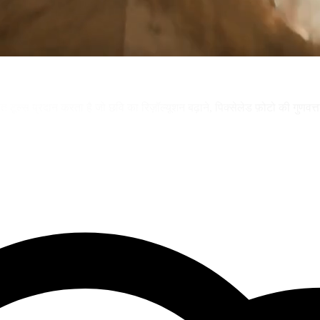
 टूल्स प्रदान करता है जो छवि का रिज़ॉल्यूशन बढ़ाने, पिक्सेलेड फ़ोटो की गुणवत