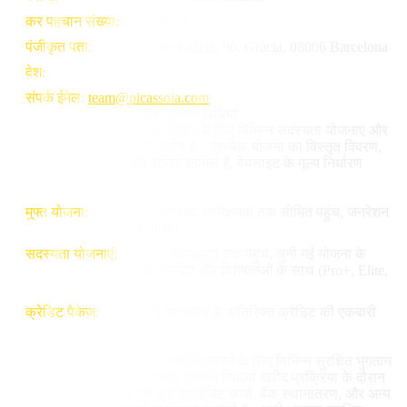
कर पहचान संख्या
:
Z1886957L
पंजीकृत पता
:
Travessera de Gràcia, 96, Gràcia, 08006 Barcelona
देश
:
स्पेन
संपर्क ईमेल
:
team@picassoia.com
4. योजनाएं, मूल्य निर्धारण, और भुगतान विधियां
Picasso IA अपनी सेवाओं तक पहुंचने के लिए विभिन्न सदस्यता योजनाएं और
क्रेडिट खरीद विकल्प प्रदान करता है। प्रत्येक योजना का विस्तृत विवरण,
जिसमें कीमतें, विशेषताएं और सीमाएं शामिल हैं, वेबसाइट के मूल्य निर्धारण
अनुभाग में उपलब्ध हैं।
4.1 योजनाओं के प्रकार
मुफ्त योजना:
प्लेटफॉर्म की बुनियादी कार्यक्षमता तक सीमित पहुंच, जनरेशन
की प्रतिबंधित संख्या के साथ।
सदस्यता योजनाएं:
प्रीमियम कार्यक्षमता तक पहुंच, चुनी गई योजना के
आधार पर विभिन्न स्तर के क्रेडिट और विशेषताओं के साथ (Pro+, Elite,
Infinite)।
क्रेडिट पैकेज:
बिना आवर्ती सदस्यता के अतिरिक्त क्रेडिट की एकबारी
खरीद।
4.2 भुगतान विधियां
Picasso IA अपनी सेवाओं को अनुबंधित करने के लिए विभिन्न सुरक्षित भुगतान
विधियां स्वीकार करता है। उपलब्ध भुगतान विधियां खरीद प्रक्रिया के दौरान
प्रदर्शित की जाएंगी और इसमें क्रेडिट/डेबिट कार्ड, बैंक स्थानांतरण, और अन्य