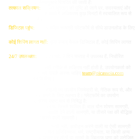
भेजते। हमारी सेवाएं निम्नानुसार वितरित की जाती हैं:
तत्काल सक्रियण:
एक बार भुगतान की पुष्टि हो जाने पर, सदस्यताएं और
क्रेडिट उपयोगकर्ता के खाते में अधिकतम कुछ मिनटों में स्वचालित रूप से
सक्रिय हो जाते हैं।
डिजिटल पहुंच:
सभी उत्पादित सामग्री प्लेटफॉर्म से सीधे डाउनलोड के लिए
उपलब्ध है।
कोई शिपिंग लागत नहीं:
चूंकि सेवाएं केवल डिजिटल हैं, कोई शिपिंग लागत
नहीं है।
24/7 उपलब्धता:
सेवाएं 24 घंटे, 7 दिन सप्ताह में उपलब्ध हैं, निर्धारित
रखरखाव के अधीन।
यदि भुगतान के बाद सेवा सही तरीके से सक्रिय नहीं होती है, उपयोगकर्ता को
हमारी सहायता टीम से यहां संपर्क करना चाहिए
team@picassoia.com
समस्या को हल करने के लिए।
7. स्वीकार्य उपयोग नियम
उपयोगकर्ता Picasso IA सेवाओं का उपयोग जिम्मेदारी से, नैतिक रूप से, और
लागू कानून के अनुसार करने के लिए सहमत है। प्लेटफॉर्म का उपयोग
निम्नलिखित के लिए करना स्पष्ट रूप से निषिद्ध है:
अवैध सामग्री उत्पन्न करना, जिसमें शामिल हैं: बाल यौन शोषण सामग्री,
आतंकवाद या हिंसा को बढ़ावा देने वाली सामग्री, या तीसरे पक्ष की बौद्धिक
संपत्ति का उल्लंघन करने वाली सामग्री।
अपमानजनक, निंदनीय, धमकी भरी, उत्पीड़न करने वाली या ऐसी सामग्री
बनाना जो जाति, लिंग, यौन अभिविन्यास, धर्म, राष्ट्रीयता, या किसी अन्य
संरक्षित विशेषता के आधार पर लोगों या समूहों के खिलाफ घृणा को उत्तेजित