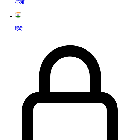
अरबी
हिंदी