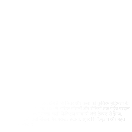
पिकासो एआई एक मुफ्त प्लेटफ़ॉर्म है जो चित्र और कला को कृत्रिम बुद्धिमत्ता के
साथ उत्पन्न करता है। यह 100 से अधिक मॉडलों और शैलियों तक पहुंच प्रदान
करता है, जिससे उच्च गुणवत्ता वाली डिजिटल सामग्री जैसे टेक्स्ट से इमेज,
टेक्स्ट से वीडियो, 3डी मॉडल, बैकग्राउंड हटाना, सुपर रिज़ॉल्यूशन और बहुत
कुछ बनाना संभव है।