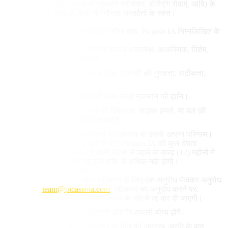
के लिए आवश्यक सेवा प्रदाताओं (भुगतान प्रोसेसर, होस्टिंग सेवाएं, आदि) के
साथ साझा किया जाता है, कड़ी गोपनीयता समझौतों के तहत।
10. दायित्व की सीमा
लागू कानून द्वारा अनुमति के अधिकतम सीमा तक, Picasso IA निम्नलिखित के
लिए जिम्मेदार नहीं होगा:
सेवाओं के उपयोग या अनुपयोग से उत्पन्न अप्रत्यक्ष, आकस्मिक, विशेष,
परिणामी, या दंडात्मक नुकसान।
कृत्रिम बुद्धिमत्ता मॉडल द्वारा उत्पादित सामग्री की गुणवत्ता, सटीकता,
उपयुक्तता, या परिणाम।
मुनाफे, डेटा, प्रतिष्ठा, या किसी अन्य अमूर्त नुकसान की हानि।
रखरखाव, तीसरे पक्ष की तकनीकी विफलता, साइबर हमले, या बल की
परिस्थितियों के कारण सेवा में रुकावटें।
उत्पादित सामग्री का उपयोगकर्ता का उपयोग या उससे उत्पन्न परिणाम।
इन नियमों से उत्पन्न किसी भी दावे के लिए Picasso IA की कुल देयता
उपयोगकर्ता को दावे को जन्म देने वाली घटना से पहले के बारह (12) महीनों में
Picasso IA को भुगतान की गई कुल राशि से अधिक नहीं होगी।
11. खाता रद्दीकरण और हटाना
उपयोगकर्ता किसी भी समय खाता रद्दीकरण के लिए एक अनुरोध भेजकर अनुरोध
कर सकता है
team@picassoia.com
.
रद्दीकरण का अनुरोध करने पर:
सक्रिय सदस्यता वर्तमान बिलिंग अवधि के अंत में रद्द कर दी जाएगी।
अप्रयुक्त क्रेडिट समाप्त हो जाएंगे और गैर-वापसी योग्य होंगे।
खाते में संग्रहीत उत्पादित सामग्री 30 दिन की अनुग्रह अवधि के बाद