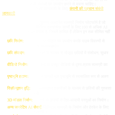
उसे वेबसाइट और इसकी सेवाओं का उपयोग करने से बचना चाहिए।
सेवा प्रदाता के बारे में अधिक जानकारी के लिए,
कंपनी की पहचान संबंधी
जानकारी
.
2. सेवाओं का विवरण
Picasso IA एक कृत्रिम बुद्धिमत्ता-आधारित सामग्री निर्माण प्लेटफॉर्म है जो
अपने उपयोगकर्ताओं को विभिन्न रचनात्मक कार्यों के लिए 100 से अधिक AI
मॉडल तक पहुँच प्रदान करता है, जिसमें शामिल हैं लेकिन इन तक सीमित नहीं
हैं:
छवि निर्माण:
अत्याधुनिक AI मॉडल का उपयोग करके पाठ्य विवरणों से
छवियों का निर्माण (text-to-image)।
छवि संपादन:
AI एल्गोरिदम के माध्यम से मौजूदा छवियों में संशोधन, सुधार
और परिवर्तन।
वीडियो निर्माण:
पाठ, छवियों या इनपुट वीडियो से दृश्य-श्रव्य सामग्री का
निर्माण।
पृष्ठभूमि हटाना:
विषयों को उनकी मूल पृष्ठभूमि से स्वचालित रूप से अलग
करना।
रिज़ॉल्यूशन वृद्धि:
सुपररेज़ोल्यूशन तकनीकों के माध्यम से छवियों की गुणवत्ता
और रिज़ॉल्यूशन में वृद्धि।
3D मॉडल निर्माण:
विवरणों या छवियों से त्रि-आयामी वस्तुओं का निर्माण।
अन्य जनरेटिव AI सेवाएँ:
डिजिटल सामग्री के निर्माण और हेरफेर के लिए
विभिन्न अतिरिक्त उपकरण।