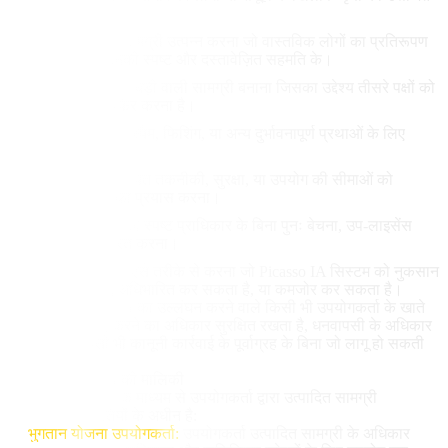
करती है।
डीपफेक या ऐसी सामग्री उत्पन्न करना जो वास्तविक लोगों का प्रतिरूपण
करती है बिना उनकी स्पष्ट और दस्तावेज़ित सहमति के।
जालसाजी या धोखाधड़ी वाली सामग्री बनाना जिसका उद्देश्य तीसरे पक्षों को
धोखा देना या हेरफेर करना है।
सेवाओं का उपयोग स्पैम, फिशिंग, या अन्य दुर्भावनापूर्ण प्रथाओं के लिए
करना।
प्लेटफॉर्म द्वारा स्थापित तकनीकी, सुरक्षा, या उपयोग की सीमाओं को
दरकिनार करने का प्रयास करना।
सेवाओं तक पहुंच को स्पष्ट प्राधिकार के बिना पुनः बेचना, उप-लाइसेंस
देना, या पुनर्वितरित करना।
सेवाओं का उपयोग ऐसे तरीके से करना जो Picasso IA सिस्टम को नुकसान
पहुंचा सकता है, अधिभारित कर सकता है, या कमजोर कर सकता है।
Picasso IA इन नियमों का उल्लंघन करने वाले किसी भी उपयोगकर्ता के खाते
को निलंबित या रद्द करने का अधिकार सुरक्षित रखता है, धनवापसी के अधिकार
के बिना और किसी भी कानूनी कार्रवाई के पूर्वाग्रह के बिना जो लागू हो सकती
है।
8. उत्पादित सामग्री की मालिकी
Picasso IA सेवाओं के माध्यम से उपयोगकर्ता द्वारा उत्पादित सामग्री
निम्नलिखित स्थितियों के अधीन है:
भुगतान योजना उपयोगकर्ता:
उपयोगकर्ता उत्पादित सामग्री के अधिकार