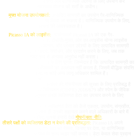
रखता है और इसे व्यक्तिगत और वाणिज्यिक उद्देश्यों के लिए उपयोग कर
सकता है, अपनी सदस्यता योजना की शर्तों के अधीन।
मुफ्त योजना उपयोगकर्ता:
उत्पादित सामग्री का उपयोग गैर-वाणिज्यिक
व्यक्तिगत उद्देश्यों के लिए किया जा सकता है। वाणिज्यिक उपयोग के लिए,
भुगतान योजना सदस्यता की आवश्यकता है।
Picasso IA को लाइसेंस:
उपयोगकर्ता Picasso IA को एक गैर-
एक्सक्लूसिव, विश्वव्यापी, रॉयल्टी-मुक्त, और उप-लाइसेंस योग्य लाइसेंस
देता है, सेवा सुधार, विपणन, और प्रचार उद्देश्यों के लिए उत्पादित सामग्री
का उपयोग, पुनरुत्पादन, संशोधन, और प्रदर्शन करने के लिए, जब तक
उपयोगकर्ता स्पष्ट रूप से अन्यथा अनुरोध नहीं करता।
उपयोगकर्ता सुनिश्चित करने के लिए पूर्णतः जिम्मेदार है कि उत्पादित सामग्री का
उपयोग तीसरे पक्ष के अधिकारों का उल्लंघन नहीं करता है, जिसमें बौद्धिक संपत्ति
अधिकार, छवि अधिकार, या कोई अन्य लागू अधिकार शामिल हैं।
9. व्यक्तिगत डेटा सुरक्षा
Picasso IA अपने उपयोगकर्ताओं की गोपनीयता की सुरक्षा के लिए प्रतिबद्ध है
और सामान्य डेटा सुरक्षा विनियमन (GDPR) 2016/679 और स्पेन के जैविक
कानून 3/2018 के अनुसार उनके व्यक्तिगत डेटा का उपचार करने के लिए
प्रतिबद्ध है।
हम अपने उपयोगकर्ताओं के व्यक्तिगत डेटा को कैसे एकत्र, उपयोग, संग्रहीत,
और संरक्षित करते हैं, साथ ही उनकी सहायता करने वाले अधिकारों के बारे में
विस्तृत जानकारी के लिए, कृपया हमारी देखें
गोपनीयता नीति
.
तीसरे पक्षों को व्यक्तिगत डेटा न बेचने की प्रतिबद्धता:
Picasso IA अपने
उपयोगकर्ताओं के व्यक्तिगत डेटा को बेचता, किराए पर देता, या वाणिज्यिक
उद्देश्यों के लिए तीसरे पक्षों के साथ साझा नहीं करता। डेटा केवल सेवा प्रदान