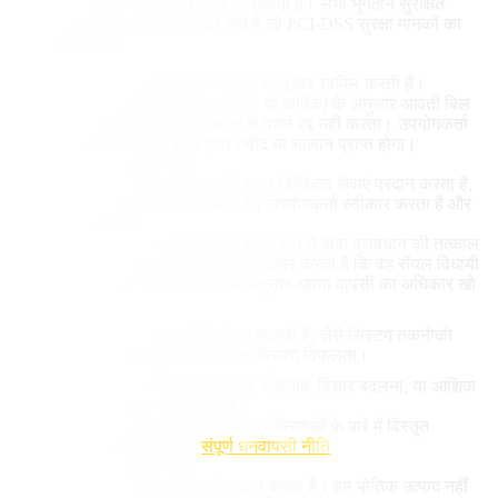
इलेक्ट्रॉनिक भुगतान विधियां शामिल हो सकती हैं। सभी भुगतान सुरक्षित
भुगतान गेटवे के माध्यम से संसाधित होते हैं जो PCI-DSS सुरक्षा मानकों का
अनुपालन करते हैं।
4.3 बिलिंग
प्रदर्शित कीमतें वर्तमान कानून के अनुसार लागू कर शामिल करती हैं।
सदस्यताएं चुनी गई बिलिंग अवधि (मासिक या वार्षिक) के अनुसार आवर्ती बिल
होंगी, जब तक उपयोगकर्ता नवीनीकरण से पहले रद्द नहीं करता। उपयोगकर्ता
को प्रत्येक लेनदेन के बाद ईमेल द्वारा रसीद या चालान प्राप्त होगा।
5. धनवापसी और वापसी नीति
चूंकि Picasso IA तत्काल निष्पादन के साथ डिजिटल सेवाएं प्रदान करता है,
धनवापसी नीति विशिष्ट शर्तों के अधीन है। उपयोगकर्ता स्वीकार करता है और
स्वीकार करता है कि:
खरीद की पुष्टि करके, उपयोगकर्ता स्पष्ट रूप से सेवा प्रावधान की तत्काल
शुरुआत के लिए सहमति देता है और स्वीकार करता है कि वह रॉयल विधायी
अध्यादेश 1/2007 की धारा 103 के अनुसार अपना वापसी का अधिकार खो
देता है।
धनवापसी असाधारण मामलों में दी जा सकती है, जैसे सिस्टम तकनीकी
त्रुटियां, डुप्लिकेट शुल्क, या सेवा सक्रियण विफलता।
धनवापसी AI परिणामों से व्यक्तिपरक असंतोष, विचार बदलना, या आंशिक
सेवा उपयोग के लिए नहीं दी जाएगी।
धनवापसी स्थितियों, समय सीमाओं, और प्रक्रियाओं के बारे में विस्तृत
जानकारी के लिए, कृपया हमारी
संपूर्ण धनवापसी नीति
.
6. डिजिटल सेवा वितरण नीति
Picasso IA केवल डिजिटल सेवाएं प्रदान करता है। हम भौतिक उत्पाद नहीं