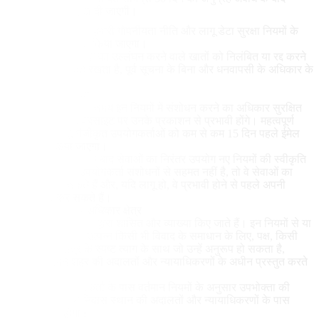
स्थायी रूप से हटा दी जाएगी।
व्यक्तिगत डेटा को हमारी गोपनीयता नीति और लागू डेटा सुरक्षा नियमों के
अनुसार उपचारित किया जाएगा।
Picasso IA इन नियमों का उल्लंघन करने वाले खातों को निलंबित या रद्द करने
का अधिकार सुरक्षित रखता है, पूर्व सूचना के बिना और धनवापसी के अधिकार के
बिना।
12. नियमों में संशोधन
Picasso IA किसी भी समय इन नियमों में संशोधन करने का अधिकार सुरक्षित
रखता है। संशोधन वेबसाइट पर उनके प्रकाशन से प्रभावी होंगे। महत्वपूर्ण
परिवर्तनों के लिए, पंजीकृत उपयोगकर्ताओं को कम से कम 15 दिन पहले ईमेल
द्वारा सूचित किया जाएगा।
संशोधन प्रभावी होने के बाद सेवाओं का निरंतर उपयोग नए नियमों की स्वीकृति
माना जाएगा। यदि उपयोगकर्ता संशोधनों से सहमत नहीं है, तो वे सेवाओं का
उपयोग बंद कर सकते हैं और, यदि लागू हो, वे प्रभावी होने से पहले अपनी
सदस्यता रद्द कर सकते हैं।
13. लागू कानून और अधिकार क्षेत्र
ये नियम स्पेनिश कानून द्वारा शासित और व्याख्या किए जाते हैं। इन नियमों से या
सेवाओं के उपयोग से उत्पन्न किसी भी विवाद के समाधान के लिए, पक्ष, किसी
अन्य अधिकार क्षेत्र के स्पष्ट त्याग के साथ जो उन्हें अनुरूप हो सकता है,
बार्सिलोना, स्पेन शहर की अदालतों और न्यायाधिकरणों के अधीन प्रस्तुत करते
हैं।
हालांकि, यदि उपयोगकर्ता के पास वर्तमान नियमों के अनुसार उपभोक्ता की
स्थिति है, तो उनके निवास स्थान की अदालतों और न्यायाधिकरणों के पास
अधिकार क्षेत्र होगा।