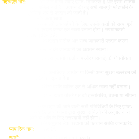
महत्वपूर्ण नोट:
प्रदान की जाने वाली सेवाएँ पूर्णतः डिजिटल हैं और इसमें भौतिक
उत्पादों की डिलीवरी शामिल नहीं है। उत्पन्न की गई सभी सामग्री प्लेटफॉर्म के
माध्यम से इलेक्ट्रॉनिक रूप से प्रदान की जाती है।
3. पंजीकरण और उपयोगकर्ता खाता
वेबसाइट की कुछ कार्यक्षमताओं तक पहुँचने के लिए, उपयोगकर्ता को सत्य, पूर्ण
और अद्यतन जानकारी प्रदान करके एक खाता बनाना होगा। उपयोगकर्ता
निम्नलिखित के लिए प्रतिबद्ध है:
पंजीकरण प्रक्रिया के दौरान सटीक और सत्य जानकारी प्रदान करना।
अपने खाते और प्रोफ़ाइल की जानकारी को अद्यतन रखना।
अपने एक्सेस क्रेडेंशियल्स (उपयोगकर्ता नाम और पासवर्ड) की गोपनीयता
बनाए रखना।
अपने खाते के किसी भी अनधिकृत उपयोग या किसी अन्य सुरक्षा उल्लंघन की
तत्काल Picasso IA को सूचना देना।
स्पष्ट प्राधिकरण के बिना प्रति व्यक्ति एक से अधिक खाता नहीं बनाना।
बिना प्राधिकरण के अपना खाता तीसरे पक्ष को हस्तांतरित, बेचना या सौंपना
नहीं।
उपयोगकर्ता अपने खाते के तहत की जाने वाली सभी गतिविधियों के लिए पूर्णतः
जिम्मेदार है। Picasso IA उपयोगकर्ता द्वारा सुरक्षा दायित्वों की अनुपालना न
करने से उत्पन्न हानि या क्षति के लिए उत्तरदायी नहीं होगा।
LSSI-CE की धारा 10 के अनुसार सेवा प्रदाता की पहचान संबंधी जानकारी:
व्यापारिक नाम
:
Picasso IA
स्वामी
:
Willy David Da Conceicao Lozada