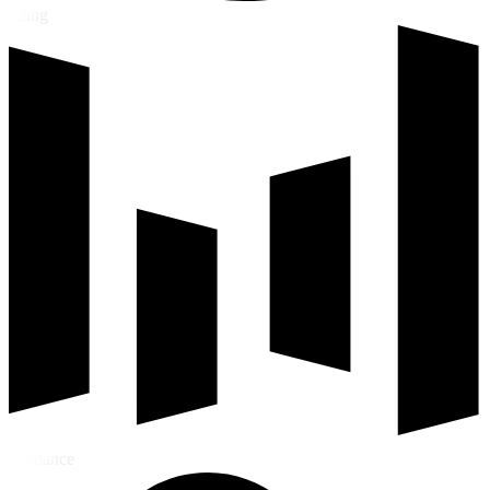
Kling
Seedance