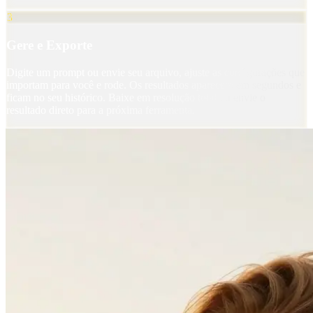
3
Gere e Exporte
Digite um prompt ou envie seu arquivo, ajuste as configurações que
importam para você e rode. Os resultados aparecem em segundos e
ficam no seu histórico. Baixe em resolução total ou envie o
resultado direto para a próxima ferramenta.