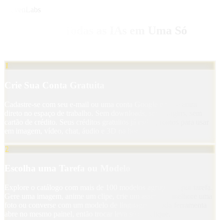
ElevenLabs
Como Usar Todas as IAs em Uma Só
Conta
1
Crie Sua Conta Gratuita
Cadastre-se com seu e-mail ou uma conta Google e você entra
direto no espaço de trabalho. Sem downloads, sem plugins, sem
cartão de crédito. Seus créditos gratuitos já estão prontos para usar
em imagem, vídeo, chat, áudio e 3D na hora.
2
Escolha uma Tarefa ou Modelo
Explore o catálogo com mais de 100 modelos agrupados por tarefa.
Gere uma imagem, anime um clipe, crie um asset 3D, melhore uma
foto ou converse com um modelo de linguagem. Cada ferramenta
abre no mesmo painel, então trocar leva só um clique.