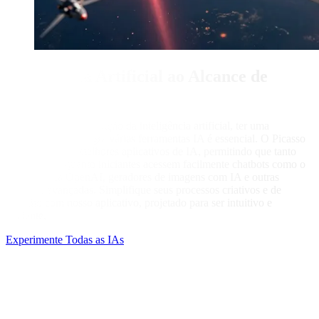
Inteligência Artificial ao Alcance de
Todos
Com a crescente evolução da inteligência artificial, ter uma
plataforma que integra várias ferramentas IA é essencial. O Picasso
IA centraliza os melhores aplicativos de IA, permitindo que tanto
profissionais quanto iniciantes acessem facilmente chatbots como o
ChatGPT da OpenAI, geradores de imagens com IA e outras
soluções avançadas. Simplifique seus processos criativos e de
trabalho com nosso aplicativo, projetado para ser intuitivo e
eficiente.
Experimente Todas as IAs