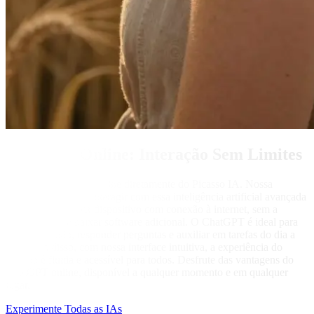
ChatGPT Online: Interação Sem Limites
Acesse o ChatGPT online diretamente do Picasso IA. Nossa
plataforma permite interagir com essa inteligência artificial avançada
a partir de qualquer dispositivo com conexão à internet, sem a
necessidade de baixar software adicional. O ChatGPT é ideal para
gerar conteúdo, responder perguntas e auxiliar em tarefas do dia a
dia. Além disso, com nossa interface intuitiva, a experiência do
usuário é fluida e acessível para todos. Desfrute das vantagens do
ChatGPT online, disponível a qualquer momento e em qualquer
lugar.
Experimente Todas as IAs