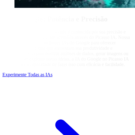
IA do Google: Potência e Precisão
A inteligência artificial do Google é conhecida por sua precisão e
potência, e agora você pode acessá-la através do Picasso IA. Nossa
plataforma integra as melhores IAs do Google para oferecer
ferramentas avançadas que aumentam sua produtividade e
criatividade. Seja para realizar análises de dados, gerar imagens ou
simplesmente explorar novas ideias, a IA do Google no Picasso IA
proporciona a capacidade de fazer isso com eficácia e facilidade.
Experimente Todas as IAs