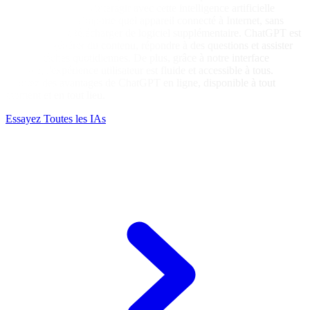
plateforme permet d'interagir avec cette intelligence artificielle
avancée depuis n'importe quel appareil connecté à Internet, sans
avoir besoin de télécharger de logiciel supplémentaire. ChatGPT est
idéal pour générer du contenu, répondre à des questions et assister
dans les tâches quotidiennes. De plus, grâce à notre interface
intuitive, l'expérience utilisateur est fluide et accessible à tous.
Profitez des avantages de ChatGPT en ligne, disponible à tout
moment et en tout lieu.
Essayez Toutes les IAs