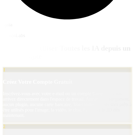
Lyria
ElevenLabs
Comment Utiliser Toutes les IA depuis un
Seul Compte
1
Créez Votre Compte Gratuit
Inscrivez-vous avec votre e-mail ou un compte Google et vous
arrivez directement dans l'espace de travail. Aucun téléchargement,
aucun plugin, aucune carte bancaire. Vos crédits gratuits sont prêts à
être utilisés pour l'image, la vidéo, le chat, l'audio et la 3D dès
maintenant.
2