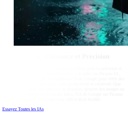
IA de Google: Puissance et Précision
L'intelligence artificielle de Google est connue pour sa précision et
sa puissance, et vous pouvez désormais y accéder via Picasso IA.
Notre plateforme intègre les meilleures IA de Google pour offrir des
outils avancés qui augmentent votre productivité et créativité. Que
ce soit pour réaliser des analyses de données, générer des images ou
simplement explorer de nouvelles idées, l'IA de Google sur Picasso
IA offre la capacité de le faire avec efficacité et facilité.
Essayez Toutes les IAs