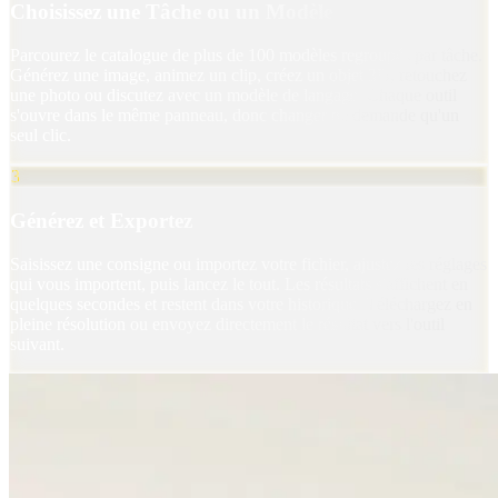
Choisissez une Tâche ou un Modèle
Parcourez le catalogue de plus de 100 modèles regroupés par tâche.
Générez une image, animez un clip, créez un objet 3D, retouchez
une photo ou discutez avec un modèle de langage. Chaque outil
s'ouvre dans le même panneau, donc changer ne demande qu'un
seul clic.
3
Générez et Exportez
Saisissez une consigne ou importez votre fichier, ajustez les réglages
qui vous importent, puis lancez le tout. Les résultats s'affichent en
quelques secondes et restent dans votre historique. Téléchargez en
pleine résolution ou envoyez directement le résultat vers l'outil
suivant.