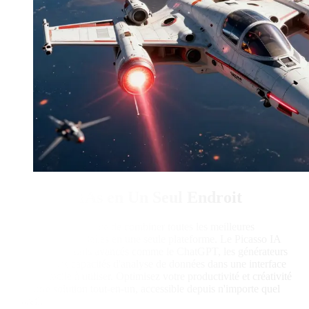
Toutes les IAs en Un Seul Endroit
Découvrez la puissance de combiner toutes les meilleures
intelligences artificielles en une seule plateforme. Le Picasso IA
rassemble des outils avancés comme le ChatGPT, les générateurs
d'images et les capacités d'analyse de données dans une interface
unique et facile à utiliser. Optimisez votre productivité et créativité
avec notre solution tout-en-un, accessible depuis n'importe quel
appareil.