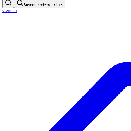
Buscar modelo
Ctrl+
K
Generar