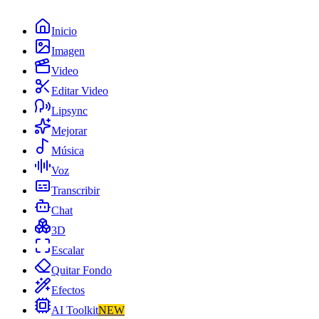
Inicio
Imagen
Video
Editar Video
Lipsync
Mejorar
Música
Voz
Transcribir
Chat
3D
Escalar
Quitar Fondo
Efectos
AI Toolkit
NEW