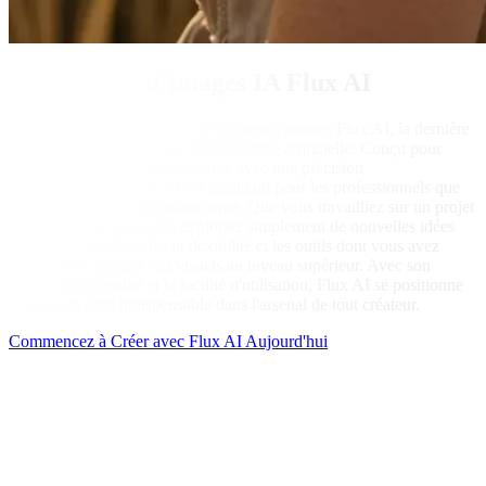
Générateur d'Images IA Flux AI
Découvrez la puissance du générateur d'images Flux AI, la dernière
innovation en technologie d'intelligence artificielle. Conçu pour
créer des visuels de haute qualité avec une précision
impressionnante, Flux AI est idéal tant pour les professionnels que
pour les amateurs d'art numérique. Que vous travailliez sur un projet
commercial ou que vous exploriez simplement de nouvelles idées
créatives, Flux AI offre la flexibilité et les outils dont vous avez
besoin pour amener vos visuels au niveau supérieur. Avec son
accent sur la qualité et la facilité d'utilisation, Flux AI se positionne
comme un outil indispensable dans l'arsenal de tout créateur.
Commencez à Créer avec Flux AI Aujourd'hui