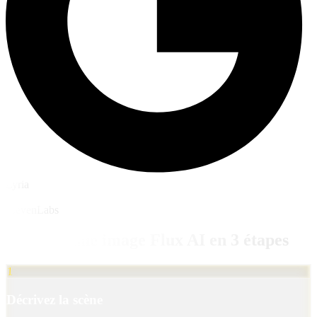
Lyria
ElevenLabs
Générez une image Flux AI en 3 étapes
1
Décrivez la scène