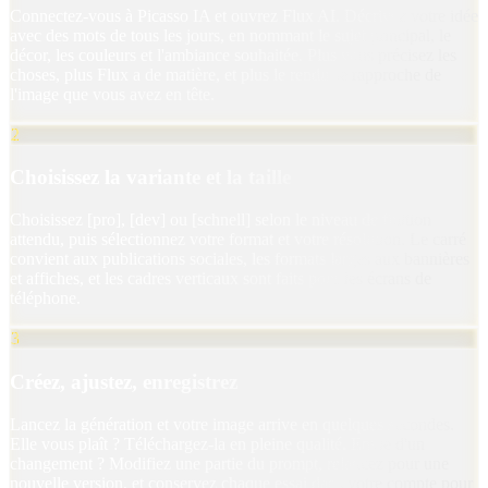
Connectez-vous à Picasso IA et ouvrez Flux AI. Décrivez votre idée
avec des mots de tous les jours, en nommant le sujet principal, le
décor, les couleurs et l'ambiance souhaitée. Plus vous précisez les
choses, plus Flux a de matière, et plus le rendu se rapproche de
l'image que vous avez en tête.
2
Choisissez la variante et la taille
Choisissez [pro], [dev] ou [schnell] selon le niveau de finition
attendu, puis sélectionnez votre format et votre résolution. Le carré
convient aux publications sociales, les formats larges aux bannières
et affiches, et les cadres verticaux sont faits pour les écrans de
téléphone.
3
Créez, ajustez, enregistrez
Lancez la génération et votre image arrive en quelques secondes.
Elle vous plaît ? Téléchargez-la en pleine qualité. Envie d'un
changement ? Modifiez une partie du prompt, relancez pour une
nouvelle version, et conservez chaque essai dans votre compte pour