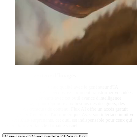
Flux AI Générateur d'Images
Générez des images de haute qualité avec le générateur d'IA
révolutionnaire Flux AI. Découvrez comment transformer vos idées
en visuels impressionnants avec cet outil avancé d'intelligence
artificielle. Conçu pour répondre aux besoins des designers, des
artistes et des créateurs de contenu, Flux AI offre un accès gratuit
pour explorer l'avenir de l'art numérique. Avec son interface intuitive
et ses résultats surprenants, cet outil est indispensable pour ceux qui
veulent innover dans le domaine visuel.
Commencez à Créer avec Flux AI Aujourd'hui