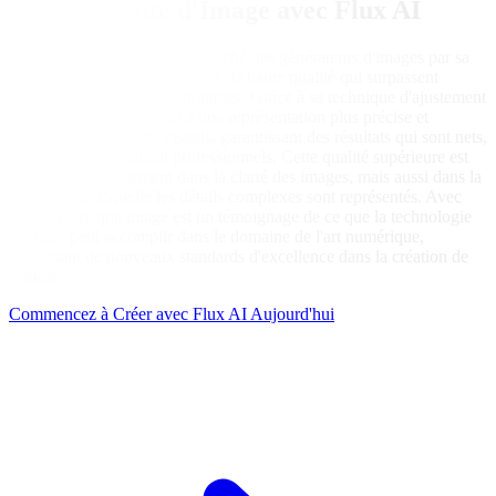
Haute Qualité d'Image avec Flux AI
Flux AI se distingue sur le marché des générateurs d'images par sa
capacité à produire des images de haute qualité qui surpassent
d'autres modèles d'IA disponibles. Grâce à sa technique d'ajustement
de flux, Flux AI parvient à une représentation plus précise et
détaillée des éléments visuels, garantissant des résultats qui sont nets,
attrayants et hautement professionnels. Cette qualité supérieure est
évidente non seulement dans la clarté des images, mais aussi dans la
fidélité avec laquelle les détails complexes sont représentés. Avec
Flux AI, chaque image est un témoignage de ce que la technologie
avancée peut accomplir dans le domaine de l'art numérique,
établissant de nouveaux standards d'excellence dans la création de
visuels.
Commencez à Créer avec Flux AI Aujourd'hui