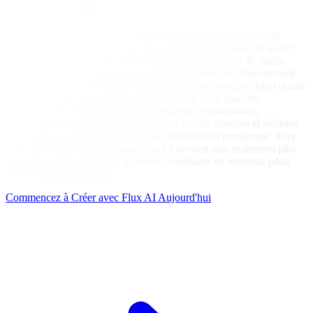
avec Flux AI
Le secteur de la génération d'images par intelligence artificielle
progresse à grands pas, et Flux AI se positionne comme un leader
dans cette transformation. Développé par les créateurs de Stable
Diffusion, Flux AI introduit une technique innovante d'ajustement
de flux, défiant les leaders du marché en offrant une précision et une
qualité d'image sans précédent. Cet outil est idéal pour les
professionnels expérimentés et les amateurs enthousiastes,
transformant de simples descriptions en visuels détaillés et réalistes
qui redéfinissent les standards de la création d'art numérique. Avec
Flux AI, la génération d'images par IA devient non seulement plus
accessible, mais aussi plus avancée, établissant un nouveau jalon
dans l'industrie créative.
Commencez à Créer avec Flux AI Aujourd'hui