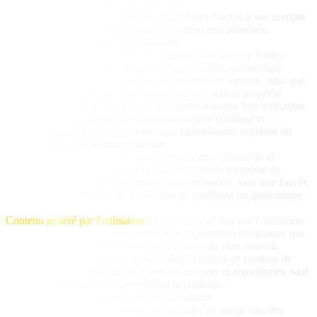
Maintenir la confidentialité des identifiants d'accès à son compte
et notifier immédiatement toute utilisation non autorisée.
4. Propriété Intellectuelle et Industrielle
Tous les contenus du Site Web, y compris mais sans s'y limiter :
textes, photographies, graphiques, images, icônes, technologie,
logiciels, liens et autres contenus audiovisuels ou sonores, ainsi que
sa conception graphique et ses codes sources, sont la propriété
intellectuelle de Picasso IA ou de tiers ayant autorisé leur utilisation,
leur reproduction, distribution, communication publique et
transformation, totale ou partielle, sans l'autorisation expresse du
titulaire étant expressément interdite.
Les marques, noms commerciaux, logos, signes distinctifs et
domaines qui apparaissent sur le Site Web sont la propriété de
Picasso IA ou de tiers ayant autorisé leur utilisation, sans que l'accès
au Site Web puisse être interprété comme conférant un quelconque
droit sur ceux-ci.
Contenu généré par l'utilisateur :
Le contenu généré par l'utilisation
de nos services d'intelligence artificielle appartient à l'utilisateur qui
l'a créé, sous réserve des termes de la licence du plan souscrit.
Cependant, Picasso IA se réserve le droit d'utiliser ce contenu de
manière anonymisée pour améliorer ses services et algorithmes, sauf
si l'utilisateur demande expressément le contraire.
5. Exclusion de Garanties et de Responsabilité
Picasso IA ne saurait être tenue responsable, en aucun cas, des