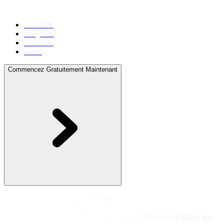
Outils IA
Image IA
Vidéo IA
Tarifs
Commencez Gratuitement Maintenant
Mentions Légales
Dernière mise à jour : Février 2025
1. Identification du Titulaire
En conformité avec l'article 10 de la Loi 34/2002, du 11 juillet, sur