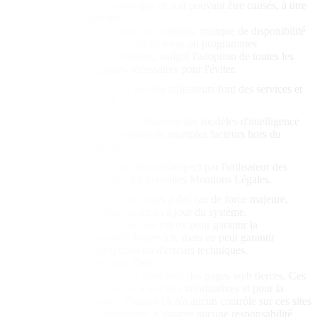
dommages de quelque nature que ce soit pouvant être causés, à titre
indicatif mais non limitatif :
Erreurs ou omissions dans les contenus, manque de disponibilité
du Site Web ou transmission de virus ou programmes
malveillants dans les contenus, malgré l'adoption de toutes les
mesures technologiques nécessaires pour l'éviter.
L'utilisation inappropriée que les utilisateurs font des services et
contenus du Site Web.
Les résultats obtenus par l'utilisation des modèles d'intelligence
artificielle, ceux-ci dépendant de multiples facteurs hors du
contrôle de Picasso IA.
Les dommages découlant du non-respect par l'utilisateur des
obligations établies dans les présentes Mentions Légales.
Les interruptions de service dues à des cas de force majeure,
maintenance technique ou mises à jour du système.
Picasso IA s'engage à faire de son mieux pour garantir la
disponibilité et la continuité du service, mais ne peut garantir
l'absence totale d'interruptions ou d'erreurs techniques.
6. Liens vers des Sites Web Tiers
Le Site Web peut contenir des liens vers des pages web tierces. Ces
liens sont fournis uniquement à des fins informatives et pour la
commodité de l'utilisateur. Picasso IA n'a aucun contrôle sur ces sites
web externes et, par conséquent, n'assume aucune responsabilité