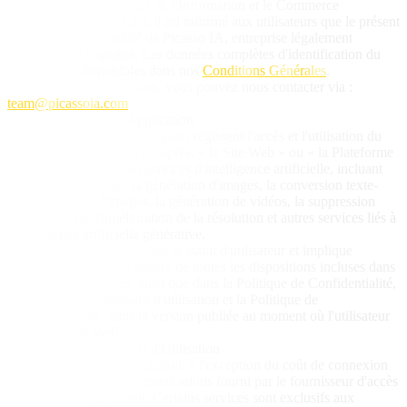
les Services de la Société de l'Information et le Commerce
Électronique (LSSI-CE), il est informé aux utilisateurs que le présent
site web est la propriété de Picasso IA, entreprise légalement
constituée en Espagne. Les données complètes d'identification du
titulaire sont disponibles dans nos
Conditions Générales
.
Pour toute communication, vous pouvez nous contacter via :
team@picassoia.com
2. Objet et Champ d'Application
Les présentes Mentions Légales régissent l'accès et l'utilisation du
site web picassoia.com (ci-après, « le Site Web » ou « la Plateforme
»), propriété offrant des services d'intelligence artificielle, incluant
mais sans s'y limiter : la génération d'images, la conversion texte-
image, l'édition d'images, la génération de vidéos, la suppression
d'arrière-plans, l'amélioration de la résolution et autres services liés à
l'intelligence artificielle générative.
L'accès au Site Web confère le statut d'utilisateur et implique
l'acceptation pleine et entière de toutes les dispositions incluses dans
ces Mentions Légales, ainsi que dans la Politique de Confidentialité,
les Conditions Générales d'utilisation et la Politique de
Remboursement, dans la version publiée au moment où l'utilisateur
accède au Site Web.
3. Conditions d'Accès et d'Utilisation
L'accès au Site Web est gratuit, à l'exception du coût de connexion
via le réseau de télécommunications fourni par le fournisseur d'accès
contracté par l'utilisateur. Certains services sont exclusifs aux