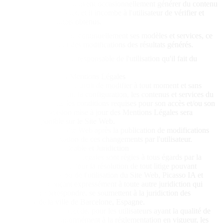
Les modèles d'IA peuvent occasionnellement générer du contenu
inattendu ou inexact, et il incombe à l'utilisateur de vérifier et
valider les résultats obtenus.
Picasso IA améliore continuellement ses modèles et services, ce
qui peut entraîner des modifications des résultats générés.
L'utilisateur est seul responsable de l'utilisation qu'il fait du
contenu généré.
9. Modifications des Mentions Légales
Picasso IA se réserve le droit de modifier à tout moment et sans
préavis la présentation, la configuration, les contenus et services du
Site Web, ainsi que les conditions requises pour son accès et/ou son
utilisation. La version mise à jour des Mentions Légales sera
toujours disponible sur le Site Web.
L'accès continu au Site Web après la publication de modifications
constituera l'acceptation de ces changements par l'utilisateur.
10. Législation Applicable et Juridiction
Les présentes Mentions Légales sont régies à tous égards par la
législation espagnole. Pour la résolution de tout litige pouvant
découler de l'accès ou de l'utilisation du Site Web, Picasso IA et
l'utilisateur, renonçant expressément à toute autre juridiction qui
pourrait leur correspondre, se soumettent à la juridiction des
Tribunaux de la ville de Barcelone, Espagne.
Nonobstant ce qui précède, pour les utilisateurs ayant la qualité de
consommateurs conformément à la réglementation en vigueur, les