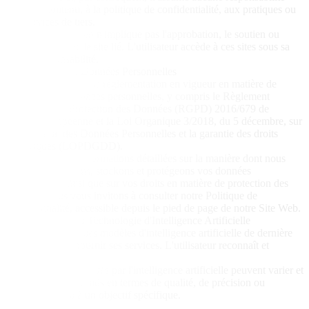
quant au contenu, à la politique de confidentialité, aux pratiques ou
aux services de tiers.
L'inclusion d'un lien n'implique pas l'approbation, le soutien ou
l'association avec le site lié. L'utilisateur accède à ces sites sous sa
propre responsabilité.
7. Protection des Données Personnelles
Picasso IA respecte la réglementation en vigueur en matière de
protection des données personnelles, y compris le Règlement
Général sur la Protection des Données (RGPD) 2016/679 de
l'Union Européenne et la Loi Organique 3/2018, du 5 décembre, sur
la Protection des Données Personnelles et la garantie des droits
numériques (LOPDGDD).
Pour obtenir des informations détaillées sur la manière dont nous
collectons, utilisons, stockons et protégeons vos données
personnelles, ainsi que sur vos droits en matière de protection des
données, nous vous invitons à consulter notre Politique de
Confidentialité, accessible depuis le pied de page de notre Site Web.
8. Utilisation de la Technologie d'Intelligence Artificielle
Picasso IA utilise des modèles d'intelligence artificielle de dernière
génération pour fournir ses services. L'utilisateur reconnaît et
accepte que :
Les résultats générés par l'intelligence artificielle peuvent varier et
ne sont pas garantis en termes de qualité, de précision ou
d'adéquation à un objectif spécifique.