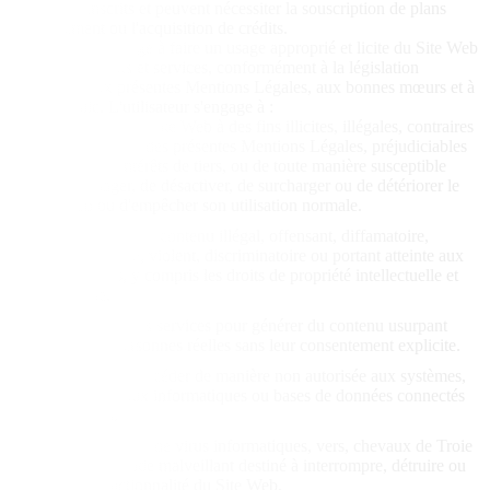
utilisateurs inscrits et peuvent nécessiter la souscription de plans
d'abonnement ou l'acquisition de crédits.
L'utilisateur s'engage à faire un usage approprié et licite du Site Web
et de ses contenus et services, conformément à la législation
applicable, aux présentes Mentions Légales, aux bonnes mœurs et à
l'ordre public. L'utilisateur s'engage à :
Ne pas utiliser le Site Web à des fins illicites, illégales, contraires
aux dispositions des présentes Mentions Légales, préjudiciables
aux droits et intérêts de tiers, ou de toute manière susceptible
d'endommager, de désactiver, de surcharger ou de détériorer le
Site Web ou d'empêcher son utilisation normale.
Ne pas générer de contenu illégal, offensant, diffamatoire,
pornographique, violent, discriminatoire ou portant atteinte aux
droits de tiers, y compris les droits de propriété intellectuelle et
industrielle.
Ne pas utiliser les services pour générer du contenu usurpant
l'identité de personnes réelles sans leur consentement explicite.
Ne pas tenter d'accéder de manière non autorisée aux systèmes,
comptes, réseaux informatiques ou bases de données connectés
au Site Web.
Ne pas introduire de virus informatiques, vers, chevaux de Troie
ou tout autre code malveillant destiné à interrompre, détruire ou
limiter la fonctionnalité du Site Web.