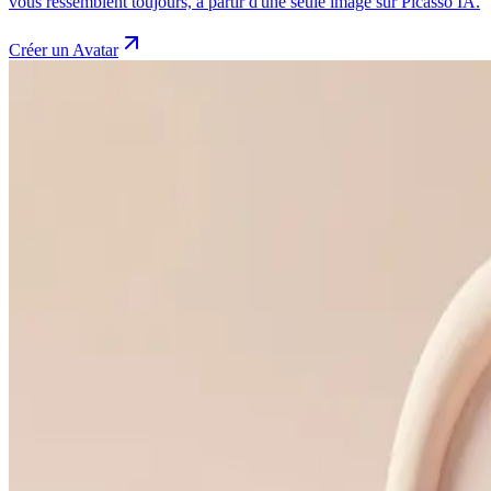
vous ressemblent toujours, à partir d'une seule image sur Picasso IA.
Créer un Avatar