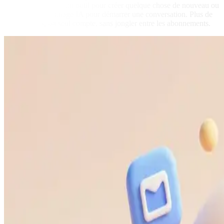
endroit. Choisissez un outil pour créer quelque chose de nouveau ou
ouvrez un personnage IA pour démarrer une conversation. Plus de
100 modèles, un seul compte, sans jongler entre les abonnements.