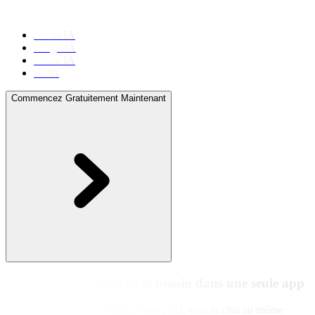
Outils IA
Image IA
Vidéo IA
Tarifs
Commencez Gratuitement Maintenant
Toute l'IA dont vous avez besoin dans une seule app
Picasso IA rassemble images, vidéo, 3D, voix et chat au même