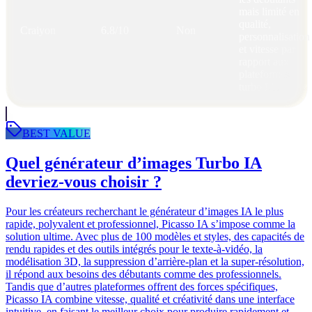
mais limité en
qualité,
Craiyon
6.8/10
Non
personnalisation
et vitesse par
rapport aux
plateformes
turbo IA.
BEST VALUE
Quel générateur d’images Turbo IA
devriez-vous choisir ?
Pour les créateurs recherchant le générateur d’images IA le plus
rapide, polyvalent et professionnel, Picasso IA s’impose comme la
solution ultime. Avec plus de 100 modèles et styles, des capacités de
rendu rapides et des outils intégrés pour le texte-à-vidéo, la
modélisation 3D, la suppression d’arrière-plan et la super-résolution,
il répond aux besoins des débutants comme des professionnels.
Tandis que d’autres plateformes offrent des forces spécifiques,
Picasso IA combine vitesse, qualité et créativité dans une interface
intuitive, en faisant le meilleur choix pour produire rapidement et