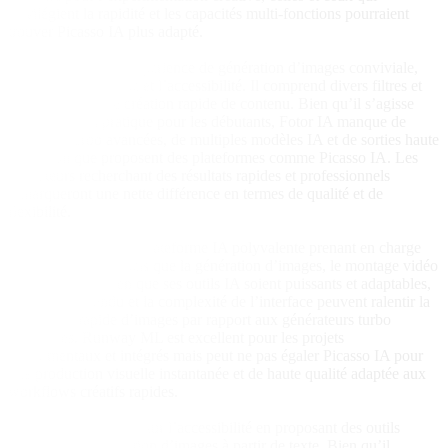
privilégient la rapidité et les capacités multi-fonctions pourraient
trouver Picasso IA plus adapté.
Fotor IA
Fotor IA offre une expérience de génération d’images conviviale,
axée sur la simplicité et l’accessibilité. Il comprend divers filtres et
modèles pour une création rapide de contenu. Bien qu’il s’agisse
d’une solution pratique pour les débutants, Fotor IA manque de
capacités turbo avancées, de multiples modèles IA et de sorties haute
résolution que proposent des plateformes comme Picasso IA. Les
utilisateurs recherchant des résultats rapides et professionnels
remarqueront une nette différence en termes de qualité et de
flexibilité.
Runway ML
Runway ML est une plateforme IA polyvalente prenant en charge
des projets créatifs tels que la génération d’images, le montage vidéo
et l’animation. Bien que ses outils IA soient puissants et adaptables,
la vitesse de rendu et la complexité de l’interface peuvent ralentir la
génération rapide d’images par rapport aux générateurs turbo
spécialisés. Runway ML est excellent pour les projets
expérimentaux et intégrés mais peut ne pas égaler Picasso IA pour
une production visuelle instantanée et de haute qualité adaptée aux
workflows créatifs rapides.
DeepAI
DeepAI se concentre sur l’accessibilité en proposant des outils
simplifiés de génération d’images à partir de texte. Bien qu’il