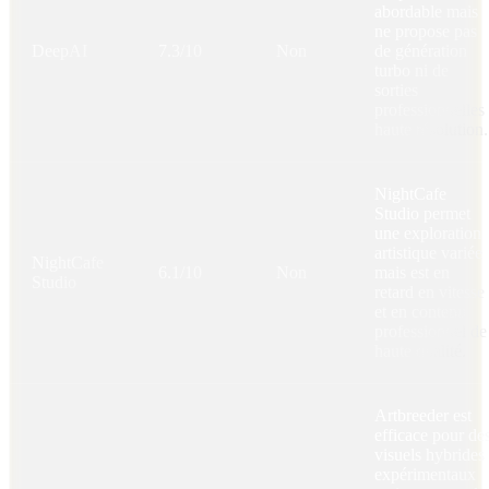
abordable mais
ne propose pas
DeepAI
7.3/10
Non
de génération
turbo ni de
sorties
professionnelles
haute résolution.
NightCafe
Studio permet
une exploration
artistique variée
NightCafe
6.1/10
Non
mais est en
Studio
retard en vitesse
et en contenu
professionnel de
haute qualité.
Artbreeder est
efficace pour de
visuels hybrides
expérimentaux