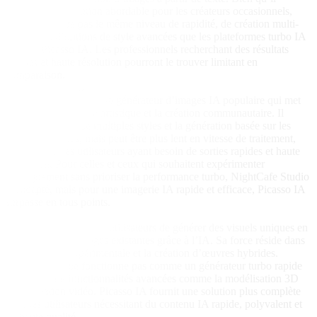
constitue une solution abordable pour les créateurs occasionnels,
DeepAI n’offre pas le même niveau de rapidité, de création multi-
modale ou d’options de style avancées que les plateformes turbo IA
comme Picasso IA. Les professionnels recherchant des résultats
rapides et haute résolution pourront le trouver limitant en
comparaison.
NightCafe Studio
NightCafe Studio est un générateur d’images IA populaire qui met
l’accent sur la liberté artistique et la création communautaire. Il
prend en charge de multiples styles et la génération basée sur les
invites textuelles, mais peut être plus lent en vitesse de traitement,
surtout pour les utilisateurs ayant besoin de sorties rapides et haute
résolution. Pour celles et ceux qui souhaitent expérimenter
artistiquement sans prioriser la performance turbo, NightCafe Studio
est adapté, mais pour une imagerie IA rapide et efficace, Picasso IA
surpasse en tous points.
Artbreeder
Artbreeder permet aux utilisateurs de générer des visuels uniques en
mélangeant des images existantes grâce à l’IA. Sa force réside dans
la conception expérimentale et la création d’œuvres hybrides.
Cependant, il ne fonctionne pas comme un générateur turbo rapide
et manque de fonctionnalités avancées comme la modélisation 3D
ou la création vidéo. Picasso IA fournit une solution plus complète
pour les utilisateurs nécessitant du contenu IA rapide, polyvalent et
de haute qualité.