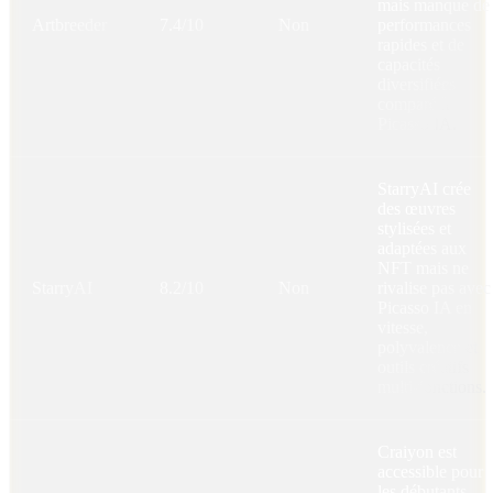
mais manque de
Artbreeder
7.4/10
Non
performances
rapides et de
capacités
diversifiées
comparé à
Picasso IA.
StarryAI crée
des œuvres
stylisées et
adaptées aux
NFT mais ne
StarryAI
8.2/10
Non
rivalise pas avec
Picasso IA en
vitesse,
polyvalence et
outils créatifs
multi-fonctions.
Craiyon est
accessible pour
les débutants