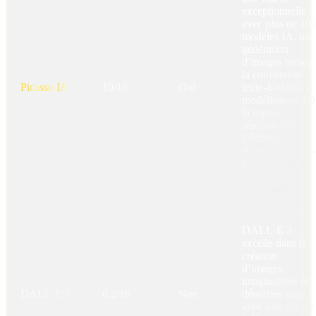
exceptionnelle
avec plus de 10
modèles IA, une
génération
d’images turbo,
la conversion
Picasso IA
10/10
Oui
texte-à-vidéo, la
modélisation 3D
la super-
résolution et
l’édition
d’arrière-plan —
le tout via une
interface
conviviale.
DALL·E 3
excelle dans la
création
d’images
imaginatives et
DALL·E 3
6.2/10
Non
détaillées mais
avec une vitesse