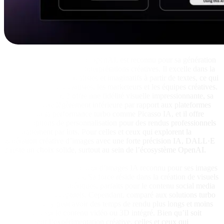
DALL·E 3
DALL·E 3, développé par OpenAI, est reconnu pour sa génération
d’images détaillées et ses interprétations créatives. Il excelle dans la
production de visuels réalistes et imaginatifs à partir de textes, ce qui
le rend idéal pour les artistes, les marketeurs et les équipes créatives.
Bien que DALL·E 3 offre une fidélité visuelle impressionnante, sa
vitesse peut être légèrement inférieure par rapport aux plateformes
IA axées sur la performance turbo comme Picasso IA, et il offre
moins d’options de personnalisation pour des rendus professionnels
ou le traitement par lots. Pour celles et ceux qui explorent la
génération créative d’images avec une forte précision IA, DALL·E
3 reste un choix solide, surtout au sein de l’écosystème OpenAI.
MidJourney
MidJourney est un générateur d’images IA reconnu pour ses images
artistiques et très stylisées. Sa force réside dans la création de visuels
évocateurs et atmosphériques, parfaits pour le contenu social media
et les designs conceptuels. Cependant, comparé aux solutions turbo
IA, MidJourney peut avoir des temps de rendu plus longs et moins
de support pour le contenu vidéo ou 3D intégré. Bien qu’il soit
apprécié pour l’expérimentation créative, celles et ceux qui