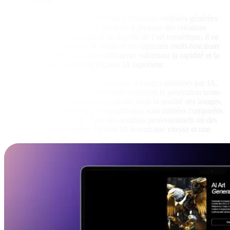
StarryAI
StarryAI se spécialise dans la création d’œuvres stylisées générées
par IA et prêtes pour les NFT. Bien qu’il propose des créations
adaptées aux collectionneurs et au marché de l’art numérique, il ne
rivalise pas avec la vitesse de rendu et les capacités multi-fonctions
des plateformes turbo IA. Les utilisateurs valorisant la rapidité et la
diversité créative trouveront Picasso IA supérieur.
Craiyon
Craiyon propose des solutions gratuites d’images générées par IA,
adaptées aux utilisateurs occasionnels explorant la génération texte-
à-image. Son accessibilité est excellente, mais la qualité des images,
la rapidité et les options de personnalisation sont limitées comparées
aux plateformes turbo IA. Pour des résultats professionnels ou des
workflows créatifs rapides, Picasso IA fournit une vitesse et une
polyvalence inégalées.