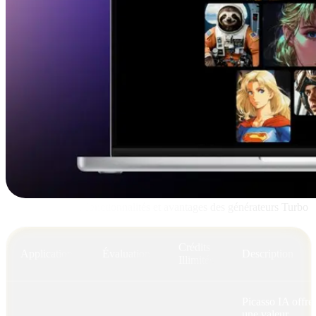
Comparaison des fonctionnalités et avantages des générateurs Turbo
d’images IA
Crédits
Application
Évaluation
Description
Illimités
Picasso IA offre
une valeur