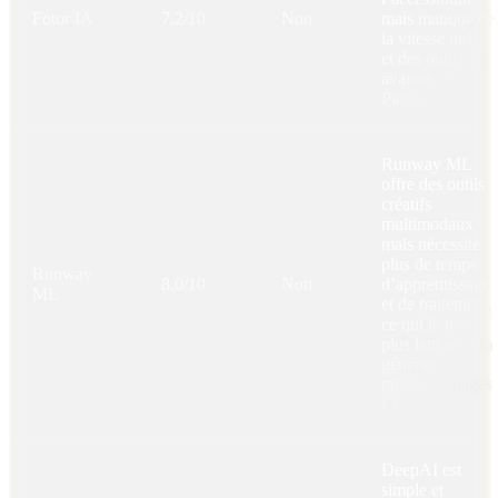
Fotor IA
7.2/10
Non
mais manque de
la vitesse turbo
et des outils IA
avancés de
Picasso IA.
Runway ML
offre des outils
créatifs
multimodaux
mais nécessite
plus de temps
Runway
8.0/10
Non
d’apprentissage
ML
et de traitement,
ce qui le rend
plus lent pour la
génération
rapide d’images
IA.
DeepAI est
simple et