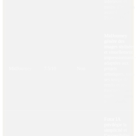
inférieure et
moins d’options
avancées que
Picasso IA.
MidJourney
génère des
images stylisées
et visuellement
impressionnante
adaptées aux
MidJourney
7.5/10
Non
projets
artistiques, mais
ses temps de
rendu et ses
fonctionnalités
multi-fonctions
sont limités.
Fotor IA
privilégie la
simplicité et
l’accessibilité