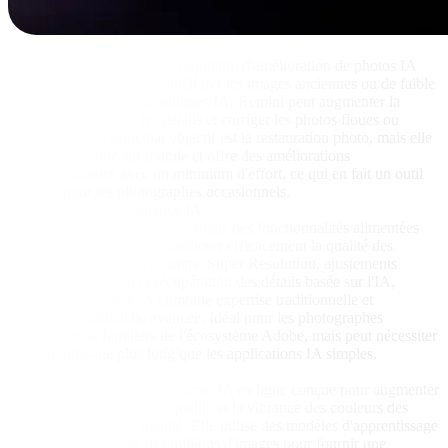
Remini
Remini est une application populaire d'amélioration de photos IA
conçue pour restaurer et améliorer les images anciennes ou de faible
qualité. Grâce à des algorithmes IA, Remini peut augmenter la
résolution, améliorer les détails et corriger les photos floues ou
pixellisées. Son principal objectif est la restauration photo, mais elle
est très accessible sur mobile et offre des améliorations
impressionnantes avec un minimum d'effort, ce qui en fait un outil
pratique pour les photographes occasionnels.
Adobe Photoshop Enhance IA
Adobe Photoshop inclut désormais des fonctionnalités alimentées
par l'IA qui permettent d'améliorer efficacement la qualité des
photos. Avec des outils comme Super Resolution, ajustements
automatiques du ton et récupération des détails basée sur l'IA,
Photoshop Enhance IA combine expertise traditionnelle et
intelligence artificielle avancée. Idéal pour les photographes
professionnels familiers de l'écosystème Adobe, mais peut nécessiter
un apprentissage plus long que les applications IA simples.
Lets Enhance
Lets Enhance est une plateforme IA en ligne conçue pour augmenter
la résolution, améliorer la qualité et la vibrance des couleurs des
images sans perte de qualité. Elle utilise des modèles d'apprentissage
profond entraînés sur des millions d'images pour fournir une