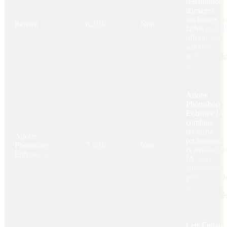
restauration
d'images
anciennes ou
Remini
6.2/10
Non
faible qualité
offrant des
solutions
mobiles simp
et rapides.
Adobe
Photoshop
Enhance IA
combine
retouche
Adobe
professionne
Photoshop
7.5/10
Non
et améliorati
Enhance IA
IA, avec
ajustements
précis pour l
utilisateurs
expérimentés
Lets Enhanc