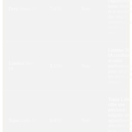
l'agrandisse
haute résolu
Deep Image AI
7.4/10
Non
et la restaura
des détails,
conservant l
couleurs
naturelles.
Luminar Ne
IA combine 
et outils
Luminar Neo
8.2/10
Non
professionne
IA
pour simplifi
les retouches
complexes.
Topaz Labs 
offre une
précision
inégalée en
Topaz Labs IA
6.8/10
Non
agrandisseme
réduction du
bruit et nette