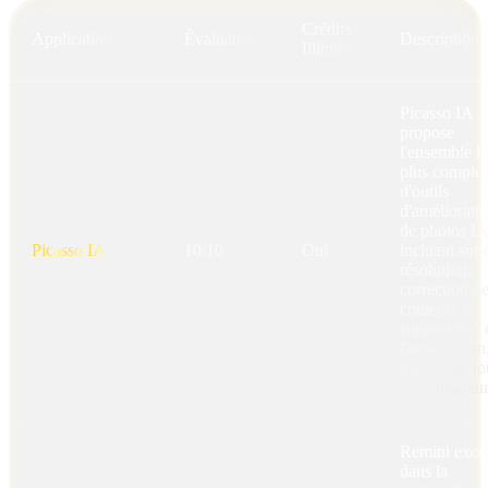
Crédits
Application
Évaluation
Description
Illimités
Picasso IA
propose
l'ensemble le
plus complet
d'outils
d'améliorati
de photos IA
Picasso IA
10/10
Oui
incluant supe
résolution,
correction d
couleurs et
suppression 
l'arrière-plan
idéal pour to
les utilisateu
Remini excel
dans la