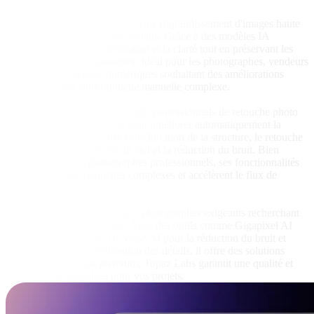
Deep Image AI
Deep Image AI est spécialisé dans l'agrandissement d'images haute
qualité et la restauration des détails. Grâce à des modèles IA
avancés, il améliore la résolution et la clarté tout en préservant les
couleurs et textures naturelles. Idéal pour les photographes, vendeurs
e-commerce et artistes numériques souhaitant des améliorations
professionnelles sans retouche manuelle complexe.
Luminar Neo IA
Luminar Neo combine des outils professionnels de retouche photo
avec des fonctionnalités IA pour améliorer automatiquement la
qualité des images. Il offre l'amélioration de la structure, le retouche
de peau, le remplacement du ciel et la réduction du bruit. Bien
qu'orienté vers les photographes professionnels, ses fonctionnalités
IA simplifient les retouches complexes et accélèrent le flux de
travail.
Topaz Labs IA
Topaz Labs IA est destiné aux photographes exigeants recherchant
une amélioration de qualité. Avec des outils comme Gigapixel AI
pour l'agrandissement, DeNoise AI pour la réduction du bruit et
Sharpen AI pour l'amélioration des détails, il offre des solutions
puissantes. Bien que premium, Topaz Labs garantit une qualité et
une précision inégalées pour vos projets.