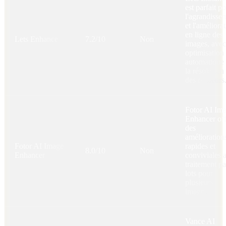
est parfait p
l'agrandisse
et l'améliora
en ligne des
Lets Enhance
7.2/10
Non
images, avec
optimisation
automatique
la résolution 
des couleurs
Fotor AI Im
Enhancer off
des
amélioration
Fotor AI Image
rapides et
8.0/10
Non
Enhancer
conviviales 
traitement pa
lots pour
plusieurs
images.
Vance AI