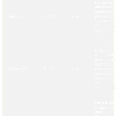
fournit des
amélioration
qualité phot
Vance AI
7.3/10
Non
puissantes a
support des l
et suppressi
automatique
l'arrière-plan
Enhance.Pho
est un outil
gratuit et si
pour des
Enhance.Pho.to
6.1/10
Non
corrections
automatiques
adapté aux
utilisateurs
occasionnels
Deep Image
se spécialise
dans