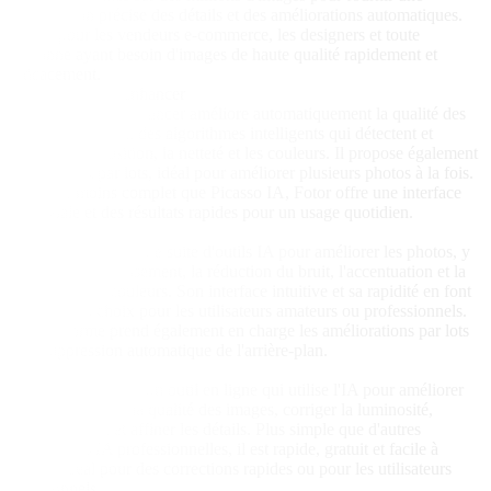
récupération précise des détails et des améliorations automatiques.
Parfait pour les vendeurs e-commerce, les designers et toute
personne ayant besoin d'images de haute qualité rapidement et
efficacement.
Fotor AI Image Enhancer
Fotor AI Image Enhancer améliore automatiquement la qualité des
photos en utilisant des algorithmes intelligents qui détectent et
corrigent l'exposition, la netteté et les couleurs. Il propose également
le traitement par lots, idéal pour améliorer plusieurs photos à la fois.
Bien que moins complet que Picasso IA, Fotor offre une interface
conviviale et des résultats rapides pour un usage quotidien.
Vance AI
Vance AI propose une suite d'outils IA pour améliorer les photos, y
compris l'agrandissement, la réduction du bruit, l'accentuation et la
correction des couleurs. Son interface intuitive et sa rapidité en font
un excellent choix pour les utilisateurs amateurs ou professionnels.
La plateforme prend également en charge les améliorations par lots
et la suppression automatique de l'arrière-plan.
Enhance.Pho.to
Enhance.Pho.to est un outil en ligne qui utilise l'IA pour améliorer
automatiquement la qualité des images, corriger la luminosité,
réduire le bruit et affiner les détails. Plus simple que d'autres
applications IA professionnelles, il est rapide, gratuit et facile à
utiliser, idéal pour des corrections rapides ou pour les utilisateurs
occasionnels.