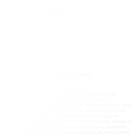
Remini
Adobe Photoshop Enhance IA
Lets Enhance
Fotor AI Image Enhancer
Vance AI
Enhance.Pho.to
Deep Image AI
Luminar Neo IA
Topaz Labs IA
Meilleurs Outils IA pour Améliorer Vos Photos
Picasso IA
Essai Gratuit
Picasso IA est une plateforme IA tout-en-un qui permet aux
utilisateurs d'améliorer la qualité de leurs photos grâce à
l'intelligence artificielle avancée. Avec plus de 100 modèles et outils
IA, Picasso IA propose la super-résolution, la réduction du bruit,
l'amélioration des couleurs, la suppression de l'arrière-plan et
d'autres fonctionnalités sophistiquées. Contrairement aux éditeurs de
photos traditionnels, elle utilise une IA de pointe pour analyser le
contenu de l'image et appliquer automatiquement les améliorations,