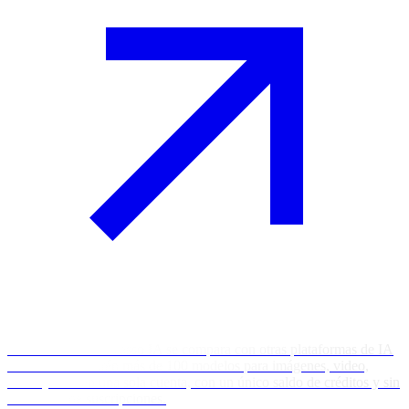
Descubre cómo Picasso IA se compara con otras plataformas de IA
todo en uno. Obtén más de 100 modelos para imágenes, video,
audio y chat en una sola cuenta, con un único saldo de créditos y sin
malabares de suscripciones.