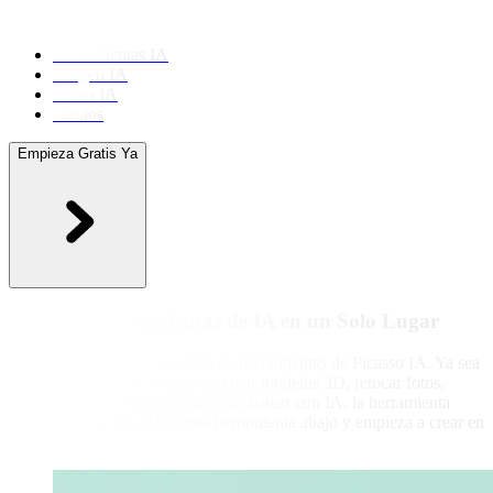
Herramientas IA
Imagen IA
Video IA
Precios
Empieza Gratis Ya
Todas las Herramientas de IA en un Solo Lugar
Explora el conjunto completo de herramientas de Picasso IA. Ya sea
que quieras generar imágenes, crear modelos 3D, retocar fotos,
hacer avatares, producir videos o chatear con IA, la herramienta
ideal está a un clic. Elige una herramienta abajo y empieza a crear en
segundos.