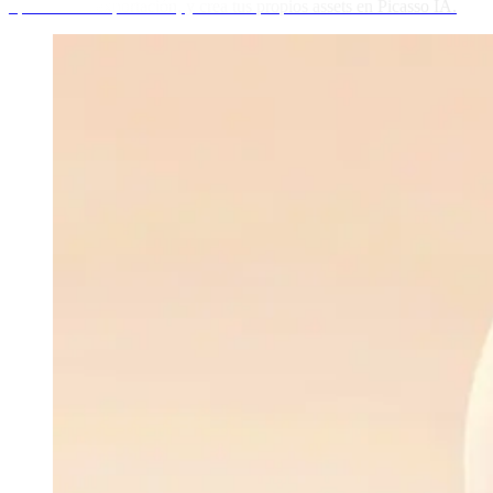
opciones de exportación, y crea tus propios assets en Picasso IA.